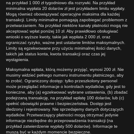
na przykład 1 000 zł tygodniowo dla rozrywki. Na przykład
minimalna wypłata 20 dolarów zł jest przykładem limitu wypłaty.
Mogą również obowiązywać operacyjne maksima dla każdej
transakcji. Limity minimalne pomagają zapobiegać problemom z
przetwarzaniem. Na przykład niektóre kanały płatności mogą nie
akceptować wpłat poniżej 10 zł. Aby prawidłowo obsługiwać
wnioski o wyższe kwoty, takie jak wypłata 2 000 zł, oraz
ograniczać ryzyko, ważne jest ustalanie limitów maksymalnych.
Limity są egzekwowane przy użyciu minimalnej ilości danych,
takich jak status konta, kwota transakcji oraz czas jej
wystąpienia.
Maksymalna wpłata, którą możemy przyjąć, wynosi 200 zł. Nie
musimy widzieć pełnego numeru instrumentu płatniczego, aby
to zrobić. Ograniczony dostęp: tylko przeszkolony personel
może przeglądać informacje o kontrolach wydatków, gdy jest to
konieczne, aby (a) egzekwować wybrane ustawienia, (b) zbadać
podejrzaną transakcję, na przykład wpłatę 100 dolarów, lub (c)
spełnić obowiązki prawne i bezpieczeństwa. Dostęp jest
śledzony i rejestrowany. Nie sprzedajemy danych dotyczących
wydatków. Przetwarzający płatności mogą otrzymać jedynie
informacje niezbędne do przeprowadzenia transakcji (na
przykład zatwierdzenie wypłaty 500 dolarów). Informacje te
muszą być w każdym momencie bezpieczne.