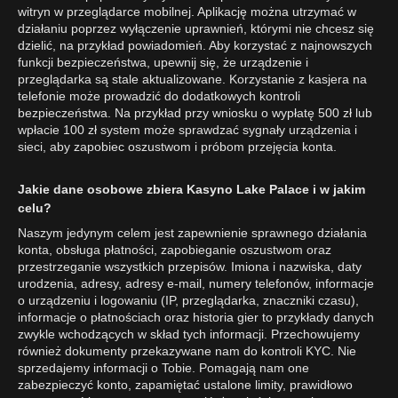
witryn w przeglądarce mobilnej. Aplikację można utrzymać w
działaniu poprzez wyłączenie uprawnień, którymi nie chcesz się
dzielić, na przykład powiadomień. Aby korzystać z najnowszych
funkcji bezpieczeństwa, upewnij się, że urządzenie i
przeglądarka są stale aktualizowane. Korzystanie z kasjera na
telefonie może prowadzić do dodatkowych kontroli
bezpieczeństwa. Na przykład przy wniosku o wypłatę 500 zł lub
wpłacie 100 zł system może sprawdzać sygnały urządzenia i
sieci, aby zapobiec oszustwom i próbom przejęcia konta.
Jakie dane osobowe zbiera Kasyno Lake Palace i w jakim
celu?
Naszym jedynym celem jest zapewnienie sprawnego działania
konta, obsługa płatności, zapobieganie oszustwom oraz
przestrzeganie wszystkich przepisów. Imiona i nazwiska, daty
urodzenia, adresy, adresy e-mail, numery telefonów, informacje
o urządzeniu i logowaniu (IP, przeglądarka, znaczniki czasu),
informacje o płatnościach oraz historia gier to przykłady danych
zwykle wchodzących w skład tych informacji. Przechowujemy
również dokumenty przekazywane nam do kontroli KYC. Nie
sprzedajemy informacji o Tobie. Pomagają nam one
zabezpieczyć konto, zapamiętać ustalone limity, prawidłowo