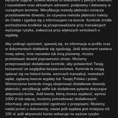
i nazwiskiem oraz aktualnym adresem, podpisany i datowany w
rozsądnym terminie. Weryfikacja metody płatności oznacza
przedstawienie dowodu, że używana metoda płatności należy
do Ciebie i zgadza się z informacjami na koncie. Kontrole źródła
pochodzenia środków są przeprowadzane przy transakcjach
wyższego ryzyka, zwłaszcza przy większych wnioskach o
wypłatę.
Aby uniknąć opóźnień, upewnij się, że informacje w profilu oraz
w dokumentach dokładnie się zgadzają. Jeśli dokument zawiera
nowy adres, inne nazwisko lub inną pisownię, musisz
przedstawić dowód poprawności zmian. Możemy
przeprowadzać dodatkowe kontrole, aby potwierdzić Twoją
tożsamość ze względów bezpieczeństwa. Kontrole te mogą
opierać się na historii konta, wzorcach transakcji, metodach
wpłat, żądanej kwocie wypłaty lub Twojej Polska i polski.
Wzmocnione kontrole mogą obejmować dodatkowe dowody
płatności, weryfikację selfie lub dodatkowe pytania dotyczące
aktywności konta. Jeśli kwota, którą chcesz wypłacić, wynosi
1000 zł lub więcej, możemy potrzebować dodatkowych
informacji, aby potwierdzić zgodność z przepisami. Możemy
nadal prosić o dokumenty, nawet jeśli wypłata jest mniejsza niż
100 zł, jeśli aktywność konta wskazuje na wyższe ryzyko