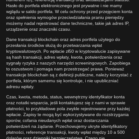
Hasło do portfela elektronicznego jest prywatne i nie mamy
wglądu w saldo portfela. W celu ochrony przed przejęciem konta
oraz spełnienia wymogów przeciwdziałania praniu pieniędzy
możemy nadal rejestrować dane techniczne, takie jak adres IP,
urządzenie oraz znaczniki czasu.
Dane transakcji blockchain oraz adres portfela użytego do
przesłania środków służą do przetwarzania wpłat
kryptowalutowych. Po wpłacie zł50 w kryptowalucie zapisywane
są hash transakcji, adres wpłaty, kwota, potwierdzenia oraz
sygnały ryzyka z naszych narzędzi screeningowych. Zapobiega
to oszustwom i pomaga nam przestrzegać prawa. Ponieważ
transakcje blockchain są z definicji publiczne, należy korzystać z
portfela, którym samemu się kontroluje, i nie upubliczniać
adresu wpłaty.
Czas, kwota, metoda, status, wewnętrzny identyfikator konta
oraz notatki wsparcia, jeśli kontaktujesz się z nami w sprawie
płatności, to przykładowe pola zwykle rejestrowane przy każdej
wpłacie. Zapisy te mogą być wykorzystywane do rozstrzygania
sporów, cofania nieudanych wpłat oraz dostarczania
potwierdzeń na żądanie. Przechowujemy ukryte identyfikatory
płatności, referencje transakcji, kwoty wpłat między 10 a 500
dolarów oraz dzienniki bezpieczeństwa. Czego nie