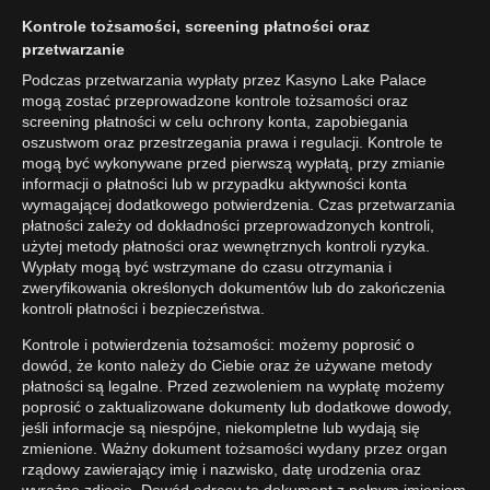
Kontrole tożsamości, screening płatności oraz
przetwarzanie
Podczas przetwarzania wypłaty przez Kasyno Lake Palace
mogą zostać przeprowadzone kontrole tożsamości oraz
screening płatności w celu ochrony konta, zapobiegania
oszustwom oraz przestrzegania prawa i regulacji. Kontrole te
mogą być wykonywane przed pierwszą wypłatą, przy zmianie
informacji o płatności lub w przypadku aktywności konta
wymagającej dodatkowego potwierdzenia. Czas przetwarzania
płatności zależy od dokładności przeprowadzonych kontroli,
użytej metody płatności oraz wewnętrznych kontroli ryzyka.
Wypłaty mogą być wstrzymane do czasu otrzymania i
zweryfikowania określonych dokumentów lub do zakończenia
kontroli płatności i bezpieczeństwa.
Kontrole i potwierdzenia tożsamości: możemy poprosić o
dowód, że konto należy do Ciebie oraz że używane metody
płatności są legalne. Przed zezwoleniem na wypłatę możemy
poprosić o zaktualizowane dokumenty lub dodatkowe dowody,
jeśli informacje są niespójne, niekompletne lub wydają się
zmienione. Ważny dokument tożsamości wydany przez organ
rządowy zawierający imię i nazwisko, datę urodzenia oraz
wyraźne zdjęcie. Dowód adresu to dokument z pełnym imieniem