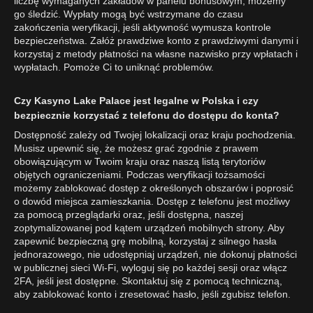
liczbę wymaganych zakładów w panelu bonusowym, możemy
go śledzić. Wypłaty mogą być wstrzymane do czasu
zakończenia weryfikacji, jeśli aktywność wymusza kontrole
bezpieczeństwa. Załóż prawdziwe konto z prawdziwymi danymi i
korzystaj z metody płatności na własne nazwisko przy wpłatach i
wypłatach. Pomoże Ci to uniknąć problemów.
Czy Kasyno Lake Palace jest legalne w Polska i czy
bezpiecznie korzystać z telefonu do dostępu do konta?
Dostępność zależy od Twojej lokalizacji oraz kraju pochodzenia.
Musisz upewnić się, że możesz grać zgodnie z prawem
obowiązującym w Twoim kraju oraz naszą listą terytoriów
objętych ograniczeniami. Podczas weryfikacji tożsamości
możemy zablokować dostęp z określonych obszarów i poprosić
o dowód miejsca zamieszkania. Dostęp z telefonu jest możliwy
za pomocą przeglądarki oraz, jeśli dostępna, naszej
zoptymalizowanej pod kątem urządzeń mobilnych strony. Aby
zapewnić bezpieczną grę mobilną, korzystaj z silnego hasła
jednorazowego, nie udostępniaj urządzeń, nie dokonuj płatności
w publicznej sieci Wi-Fi, wyloguj się po każdej sesji oraz włącz
2FA, jeśli jest dostępne. Skontaktuj się z pomocą techniczną,
aby zablokować konto i zresetować hasło, jeśli zgubisz telefon.