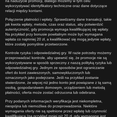
na nadużycie promocji, dlatego możemy w tym celu
wykorzystywać identyfikatory techniczne oraz dane dotyczące
relacji między kontami.
Połączenie płatności i wpłaty. Sprawdzamy dane transakcji, takie
jak kwota wpłaty, metoda, czas oraz status, aby potwierdzić
autentyczność, gdy promocja wymaga kwalifikującej się wpłaty.
Na przykład przy bonusie powitalnym może być wymagana
wpłata co najmniej 20 zł, a kwalifikować się mogą jedynie wpłaty,
które zostały pomyślnie przetworzone.
Kontrole ryzyka i odpowiedzialnej gry. W razie potrzeby możemy
przeprowadzać kontrole, aby upewnić się, że promocje nie są
wykorzystywane w sposób sprzeczny z naszą polityką ryzyka lub
odpowiedzialnej gry. Jednym ze sposobów jest ograniczanie
ofert do kont zawieszonych, samowykluczonych lub
oznaczonych jako podejrzane. Jeśli na przykład zostanie
stwierdzone, że więcej niż jedno konto jest powiązane z tą samą
osobą, gospodarstwem domowym, urządzeniem lub metodą
płatności, oferta może zostać odrzucona lub odebrana.
Przy podanych informacjach weryfikacja jest niekompletna,
niespójna lub niemożliwa do przeprowadzenia. Niektóre
wymagania oferty nie są spełnione przez wpłatę lub czynność
kwalifikującą (na przykład mniej niż 20 zł, gdy wymagane jest