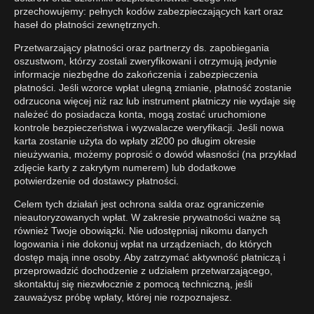
przechowujemy: pełnych kodów zabezpieczających kart oraz
haseł do płatności zewnętrznych.
Przetwarzający płatności oraz partnerzy ds. zapobiegania
oszustwom, którzy zostali zweryfikowani i otrzymują jedynie
informacje niezbędne do zakończenia i zabezpieczenia
płatności. Jeśli wzorce wpłat ulegną zmianie, płatność zostanie
odrzucona więcej niż raz lub instrument płatniczy nie wydaje się
należeć do posiadacza konta, mogą zostać uruchomione
kontrole bezpieczeństwa i wyzwalacze weryfikacji. Jeśli nowa
karta zostanie użyta do wpłaty zł200 po długim okresie
nieużywania, możemy poprosić o dowód własności (na przykład
zdjęcie karty z zakrytym numerem) lub dodatkowe
potwierdzenie od dostawcy płatności.
Celem tych działań jest ochrona salda oraz ograniczenie
nieautoryzowanych wpłat. W zakresie prywatności ważne są
również Twoje obowiązki. Nie udostępniaj nikomu danych
logowania i nie dokonuj wpłat na urządzeniach, do których
dostęp mają inne osoby. Aby zatrzymać aktywność płatniczą i
przeprowadzić dochodzenie z udziałem przetwarzającego,
skontaktuj się niezwłocznie z pomocą techniczną, jeśli
zauważysz próbę wpłaty, której nie rozpoznajesz.