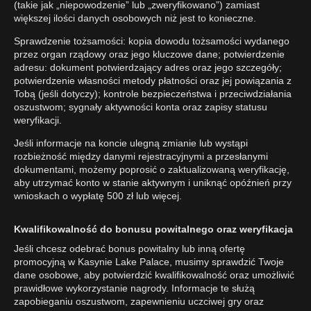
(takie jak „niepowodzenie” lub „zweryfikowano”) zamiast
większej ilości danych osobowych niż jest to konieczne.
Sprawdzenie tożsamości: kopia dowodu tożsamości wydanego
przez organ rządowy oraz jego kluczowe dane; potwierdzenie
adresu: dokument potwierdzający adres oraz jego szczegóły;
potwierdzenie własności metody płatności oraz jej powiązania z
Tobą (jeśli dotyczy); kontrole bezpieczeństwa i przeciwdziałania
oszustwom; sygnały aktywności konta oraz zapisy statusu
weryfikacji.
Jeśli informacje na koncie ulegną zmianie lub wystąpi
rozbieżność między danymi rejestracyjnymi a przesłanymi
dokumentami, możemy poprosić o zaktualizowaną weryfikację,
aby utrzymać konto w stanie aktywnym i uniknąć opóźnień przy
wnioskach o wypłatę 500 zł lub więcej.
Kwalifikowalność do bonusu powitalnego oraz weryfikacja
Jeśli chcesz odebrać bonus powitalny lub inną ofertę
promocyjną w Kasynie Lake Palace, musimy sprawdzić Twoje
dane osobowe, aby potwierdzić kwalifikowalność oraz umożliwić
prawidłowe wykorzystanie nagrody. Informacje te służą
zapobieganiu oszustwom, zapewnieniu uczciwej gry oraz