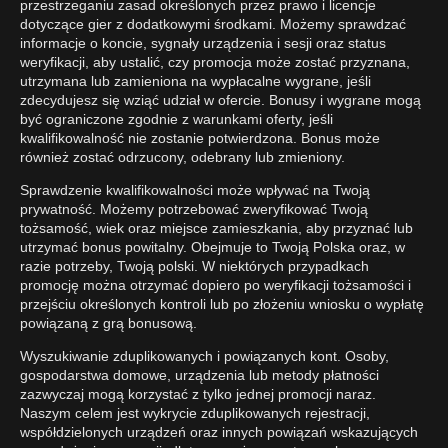
przestrzeganiu zasad określonych przez prawo i licencje
dotyczące gier z dodatkowymi środkami. Możemy sprawdzać
informacje o koncie, sygnały urządzenia i sesji oraz status
weryfikacji, aby ustalić, czy promocja może zostać przyznana,
utrzymana lub zamieniona na wypłacalne wygrane, jeśli
zdecydujesz się wziąć udział w ofercie. Bonusy i wygrane mogą
być ograniczone zgodnie z warunkami oferty, jeśli
kwalifikowalność nie zostanie potwierdzona. Bonus może
również zostać odrzucony, odebrany lub zmieniony.
Sprawdzenie kwalifikowalności może wpływać na Twoją
prywatność. Możemy potrzebować zweryfikować Twoją
tożsamość, wiek oraz miejsce zamieszkania, aby przyznać lub
utrzymać bonus powitalny. Obejmuje to Twoją Polska oraz, w
razie potrzeby, Twoją polski. W niektórych przypadkach
promocję można otrzymać dopiero po weryfikacji tożsamości i
przejściu określonych kontroli lub po złożeniu wniosku o wypłatę
powiązaną z grą bonusową.
Wyszukiwanie zduplikowanych i powiązanych kont. Osoby,
gospodarstwa domowe, urządzenia lub metody płatności
zazwyczaj mogą korzystać z tylko jednej promocji naraz.
Naszym celem jest wykrycie zduplikowanych rejestracji,
współdzielonych urządzeń oraz innych powiązań wskazujących