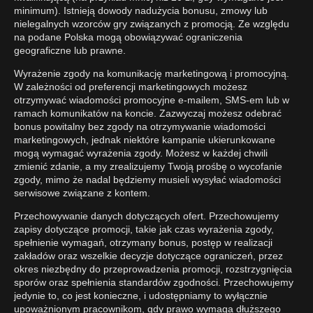
minimum). Istnieją dowody nadużycia bonusu, zmowy lub
nielegalnych wzorców gry związanych z promocją. Ze względu
na podane Polska mogą obowiązywać ograniczenia
geograficzne lub prawne.
Wyrażenie zgody na komunikację marketingową i promocyjną.
W zależności od preferencji marketingowych możesz
otrzymywać wiadomości promocyjne e-mailem, SMS-em lub w
ramach komunikatów na koncie. Zazwyczaj możesz odebrać
bonus powitalny bez zgody na otrzymywanie wiadomości
marketingowych, jednak niektóre kampanie ukierunkowane
mogą wymagać wyrażenia zgody. Możesz w każdej chwili
zmienić zdanie, a my zrealizujemy Twoją prośbę o wycofanie
zgody, mimo że nadal będziemy musieli wysyłać wiadomości
serwisowe związane z kontem.
Przechowywanie danych dotyczących ofert. Przechowujemy
zapisy dotyczące promocji, takie jak czas wyrażenia zgody,
spełnienie wymagań, otrzymany bonus, postęp w realizacji
zakładów oraz wszelkie decyzje dotyczące ograniczeń, przez
okres niezbędny do przeprowadzenia promocji, rozstrzygnięcia
sporów oraz spełnienia standardów zgodności. Przechowujemy
jedynie to, co jest konieczne, i udostępniamy to wyłącznie
upoważnionym pracownikom, gdy prawo wymaga dłuższego