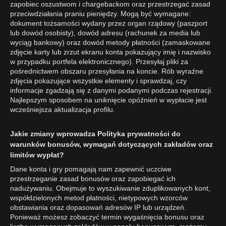
zapobiec oszustwom i chargebackom oraz przestrzegać zasad
przeciwdziałania praniu pieniędzy. Mogą być wymagane:
dokument tożsamości wydany przez organ rządowy (paszport
lub dowód osobisty), dowód adresu (rachunek za media lub
wyciąg bankowy) oraz dowód metody płatności (zamaskowane
zdjęcie karty lub zrzut ekranu konta pokazujący imię i nazwisko
w przypadku portfela elektronicznego). Przesyłaj pliki za
pośrednictwem obszaru przesyłania na koncie. Rób wyraźne
zdjęcia pokazujące wszystkie elementy i sprawdzaj, czy
informacje zgadzają się z danymi podanymi podczas rejestracji.
Najlepszym sposobem na uniknięcie opóźnień w wypłacie jest
wcześniejsza aktualizacja profilu.
Jakie zmiany wprowadza Polityka prywatności do
warunków bonusów, wymagań dotyczących zakładów oraz
limitów wypłat?
Dane konta i gry pomagają nam zapewnić uczciwe
przestrzeganie zasad bonusów oraz zapobiegać ich
nadużywaniu. Obejmuje to wyszukiwanie zduplikowanych kont,
współdzielonych metod płatności, nietypowych wzorców
obstawiania oraz dopasowań adresów IP lub urządzeń.
Ponieważ możesz zobaczyć termin wygaśnięcia bonusu oraz