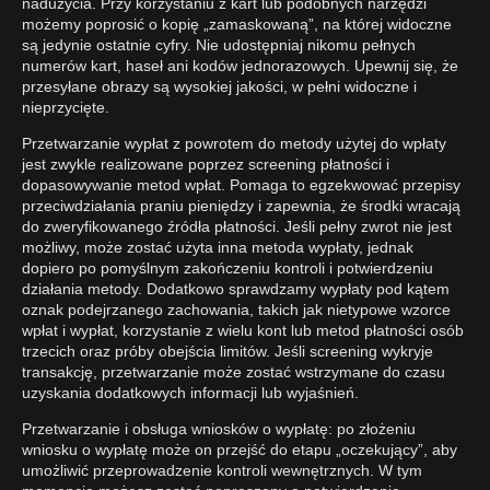
nadużycia. Przy korzystaniu z kart lub podobnych narzędzi
możemy poprosić o kopię „zamaskowaną”, na której widoczne
są jedynie ostatnie cyfry. Nie udostępniaj nikomu pełnych
numerów kart, haseł ani kodów jednorazowych. Upewnij się, że
przesyłane obrazy są wysokiej jakości, w pełni widoczne i
nieprzycięte.
Przetwarzanie wypłat z powrotem do metody użytej do wpłaty
jest zwykle realizowane poprzez screening płatności i
dopasowywanie metod wpłat. Pomaga to egzekwować przepisy
przeciwdziałania praniu pieniędzy i zapewnia, że środki wracają
do zweryfikowanego źródła płatności. Jeśli pełny zwrot nie jest
możliwy, może zostać użyta inna metoda wypłaty, jednak
dopiero po pomyślnym zakończeniu kontroli i potwierdzeniu
działania metody. Dodatkowo sprawdzamy wypłaty pod kątem
oznak podejrzanego zachowania, takich jak nietypowe wzorce
wpłat i wypłat, korzystanie z wielu kont lub metod płatności osób
trzecich oraz próby obejścia limitów. Jeśli screening wykryje
transakcję, przetwarzanie może zostać wstrzymane do czasu
uzyskania dodatkowych informacji lub wyjaśnień.
Przetwarzanie i obsługa wniosków o wypłatę: po złożeniu
wniosku o wypłatę może on przejść do etapu „oczekujący”, aby
umożliwić przeprowadzenie kontroli wewnętrznych. W tym