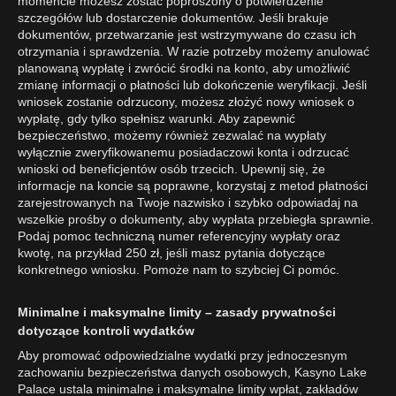
momencie możesz zostać poproszony o potwierdzenie
szczegółów lub dostarczenie dokumentów. Jeśli brakuje
dokumentów, przetwarzanie jest wstrzymywane do czasu ich
otrzymania i sprawdzenia. W razie potrzeby możemy anulować
planowaną wypłatę i zwrócić środki na konto, aby umożliwić
zmianę informacji o płatności lub dokończenie weryfikacji. Jeśli
wniosek zostanie odrzucony, możesz złożyć nowy wniosek o
wypłatę, gdy tylko spełnisz warunki. Aby zapewnić
bezpieczeństwo, możemy również zezwalać na wypłaty
wyłącznie zweryfikowanemu posiadaczowi konta i odrzucać
wnioski od beneficjentów osób trzecich. Upewnij się, że
informacje na koncie są poprawne, korzystaj z metod płatności
zarejestrowanych na Twoje nazwisko i szybko odpowiadaj na
wszelkie prośby o dokumenty, aby wypłata przebiegła sprawnie.
Podaj pomoc techniczną numer referencyjny wypłaty oraz
kwotę, na przykład 250 zł, jeśli masz pytania dotyczące
konkretnego wniosku. Pomoże nam to szybciej Ci pomóc.
Minimalne i maksymalne limity – zasady prywatności
dotyczące kontroli wydatków
Aby promować odpowiedzialne wydatki przy jednoczesnym
zachowaniu bezpieczeństwa danych osobowych, Kasyno Lake
Palace ustala minimalne i maksymalne limity wpłat, zakładów