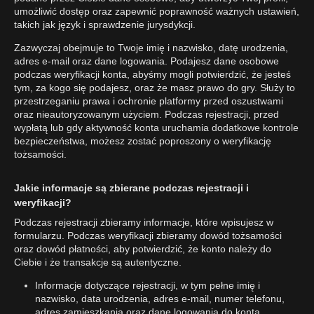
umożliwić dostęp oraz zapewnić poprawność ważnych ustawień,
takich jak język i sprawdzenie jurysdykcji.
Zazwyczaj obejmuje to Twoje imię i nazwisko, datę urodzenia,
adres e-mail oraz dane logowania. Podajesz dane osobowe
podczas weryfikacji konta, abyśmy mogli potwierdzić, że jesteś
tym, za kogo się podajesz, oraz że masz prawo do gry. Służy to
przestrzeganiu prawa i ochronie platformy przed oszustwami
oraz nieautoryzowanym użyciem. Podczas rejestracji, przed
wypłatą lub gdy aktywność konta uruchamia dodatkowe kontrole
bezpieczeństwa, możesz zostać poproszony o weryfikację
tożsamości.
Jakie informacje są zbierane podczas rejestracji i
weryfikacji?
Podczas rejestracji zbieramy informacje, które wpisujesz w
formularzu. Podczas weryfikacji zbieramy dowód tożsamości
oraz dowód płatności, aby potwierdzić, że konto należy do
Ciebie i że transakcje są autentyczne.
Informacje dotyczące rejestracji, w tym pełne imię i
nazwisko, data urodzenia, adres e-mail, numer telefonu,
adres zamieszkania oraz dane logowania do konta