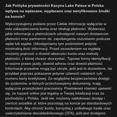
Jak Polityka prywatności Kasyna Lake Palace w Polska
wpływa na wpłacane, wypłacane oraz weryfikowane środki
na koncie?
Wykorzystujemy podane przez Ciebie informacje wyłącznie w
celu zabezpieczenia konta oraz obsługi płatności. Wybierasz,
jakie informacje o płatnościach udostępnić naszym dostawcom
płatności oraz partnerom ds. zapobiegania oszustwom podczas
wpłat lub wypłat. Udostępniamy tym podmiotom jedynie
minimalną ilość informacji. Przed zezwoleniem na wypłatę
możemy poprosić o dowód własności konta oraz metody
płatności, z której chcesz skorzystać. Typowe formy identyfikacji
to ważne prawo jazdy, dowód adresu oraz dowód płatności.
Informacje prywatne mogą być ukryte, jeśli jest to dozwolone, na
przykład poprzez pokazanie jedynie czterech ostatnich cyfr
numeru karty kredytowej. Ze względów bezpieczeństwa dostęp
do systemów, w których przechowujemy dokumenty, mają
wyłącznie przeszkoleni pracownicy. Powinieneś również upewnić
się, że hazard online jest legalny w Twojej lokalizacji oraz że
pochodzisz z Polska. Jeśli nie, możemy zablokować dostęp i
zwrócić wszelkie zł, które pozostają na koncie po standardowych
kontrolach. Aby chronić konto, korzystaj z unikalnego hasła oraz
uwierzytelniania dwuskładnikowego (2FA), jeśli jest dostępne.