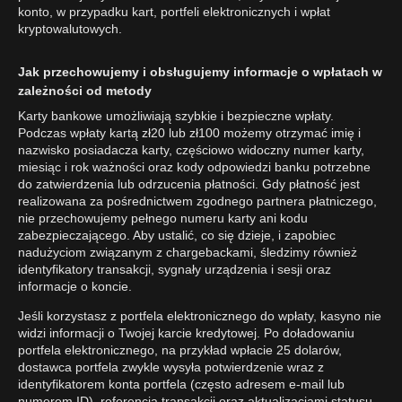
konto, w przypadku kart, portfeli elektronicznych i wpłat
kryptowalutowych.
Jak przechowujemy i obsługujemy informacje o wpłatach w
zależności od metody
Karty bankowe umożliwiają szybkie i bezpieczne wpłaty.
Podczas wpłaty kartą zł20 lub zł100 możemy otrzymać imię i
nazwisko posiadacza karty, częściowo widoczny numer karty,
miesiąc i rok ważności oraz kody odpowiedzi banku potrzebne
do zatwierdzenia lub odrzucenia płatności. Gdy płatność jest
realizowana za pośrednictwem zgodnego partnera płatniczego,
nie przechowujemy pełnego numeru karty ani kodu
zabezpieczającego. Aby ustalić, co się dzieje, i zapobiec
nadużyciom związanym z chargebackami, śledzimy również
identyfikatory transakcji, sygnały urządzenia i sesji oraz
informacje o koncie.
Jeśli korzystasz z portfela elektronicznego do wpłaty, kasyno nie
widzi informacji o Twojej karcie kredytowej. Po doładowaniu
portfela elektronicznego, na przykład wpłacie 25 dolarów,
dostawca portfela zwykle wysyła potwierdzenie wraz z
identyfikatorem konta portfela (często adresem e-mail lub
numerem ID), referencją transakcji oraz aktualizacjami statusu.