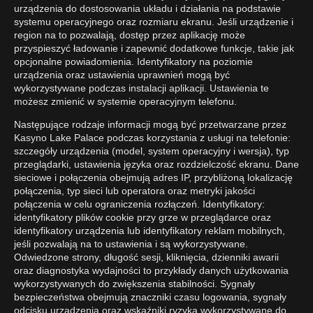
urządzenia do dostosowania układu i działania na podstawie
systemu operacyjnego oraz rozmiaru ekranu. Jeśli urządzenie i
region na to pozwalają, dostęp przez aplikację może
przyspieszyć ładowanie i zapewnić dodatkowe funkcje, takie jak
opcjonalne powiadomienia. Identyfikatory na poziomie
urządzenia oraz ustawienia uprawnień mogą być
wykorzystywane podczas instalacji aplikacji. Ustawienia te
możesz zmienić w systemie operacyjnym telefonu.
Następujące rodzaje informacji mogą być przetwarzane przez
Kasyno Lake Palace podczas korzystania z usługi na telefonie:
szczegóły urządzenia (model, system operacyjny i wersja), typ
przeglądarki, ustawienia języka oraz rozdzielczość ekranu. Dane
sieciowe i połączenia obejmują adres IP, przybliżoną lokalizację
połączenia, typ sieci lub operatora oraz metryki jakości
połączenia w celu ograniczenia rozłączeń. Identyfikatory:
identyfikatory plików cookie przy grze w przeglądarce oraz
identyfikatory urządzenia lub identyfikatory reklam mobilnych,
jeśli pozwalają na to ustawienia i są wykorzystywane.
Odwiedzone strony, długość sesji, kliknięcia, dzienniki awarii
oraz diagnostyka wydajności to przykłady danych użytkowania
wykorzystywanych do zwiększenia stabilności. Sygnały
bezpieczeństwa obejmują znaczniki czasu logowania, sygnały
odcisku urządzenia oraz wskaźniki ryzyka wykorzystywane do