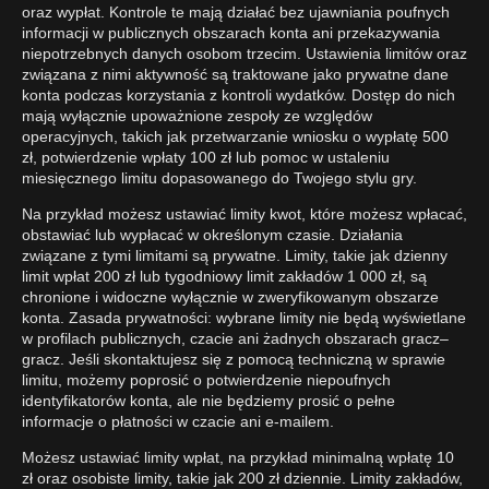
oraz wypłat. Kontrole te mają działać bez ujawniania poufnych
informacji w publicznych obszarach konta ani przekazywania
niepotrzebnych danych osobom trzecim. Ustawienia limitów oraz
związana z nimi aktywność są traktowane jako prywatne dane
konta podczas korzystania z kontroli wydatków. Dostęp do nich
mają wyłącznie upoważnione zespoły ze względów
operacyjnych, takich jak przetwarzanie wniosku o wypłatę 500
zł, potwierdzenie wpłaty 100 zł lub pomoc w ustaleniu
miesięcznego limitu dopasowanego do Twojego stylu gry.
Na przykład możesz ustawiać limity kwot, które możesz wpłacać,
obstawiać lub wypłacać w określonym czasie. Działania
związane z tymi limitami są prywatne. Limity, takie jak dzienny
limit wpłat 200 zł lub tygodniowy limit zakładów 1 000 zł, są
chronione i widoczne wyłącznie w zweryfikowanym obszarze
konta. Zasada prywatności: wybrane limity nie będą wyświetlane
w profilach publicznych, czacie ani żadnych obszarach gracz–
gracz. Jeśli skontaktujesz się z pomocą techniczną w sprawie
limitu, możemy poprosić o potwierdzenie niepoufnych
identyfikatorów konta, ale nie będziemy prosić o pełne
informacje o płatności w czacie ani e-mailem.
Możesz ustawiać limity wpłat, na przykład minimalną wpłatę 10
zł oraz osobiste limity, takie jak 200 zł dziennie. Limity zakładów,