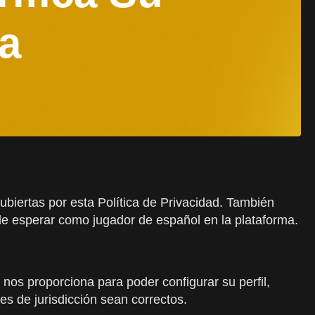
ga
biertas por esta Política de Privacidad. También
de esperar como jugador de español en la plataforma.
os proporciona para poder configurar su perfil,
s de jurisdicción sean correctos.