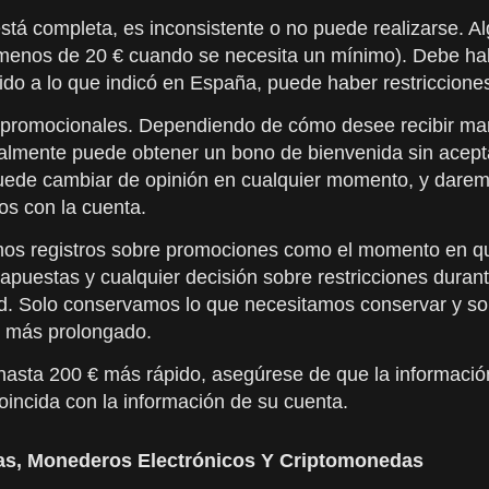
está completa, es inconsistente o no puede realizarse. Al
lo, menos de 20 € cuando se necesita un mínimo). Debe h
ido a lo que indicó en España, puede haber restricciones
romocionales. Dependiendo de cómo desee recibir marke
mente puede obtener un bono de bienvenida sin aceptar
uede cambiar de opinión en cualquier momento, y darem
os con la cuenta.
mos registros sobre promociones como el momento en que
s apuestas y cualquier decisión sobre restricciones duran
ad. Solo conservamos lo que necesitamos conservar y sol
 más prolongado.
asta 200 € más rápido, asegúrese de que la información 
coincida con la información de su cuenta.
tas, Monederos Electrónicos Y Criptomonedas