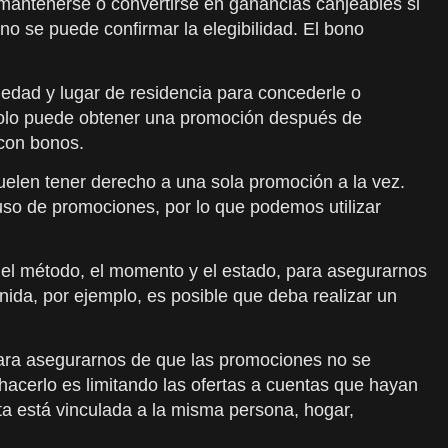
, mantenerse o convertirse en ganancias canjeables si
 no se puede confirmar la elegibilidad. El bono
 edad y lugar de residencia para concederle o
 solo puede obtener una promoción después de
 con bonos.
uelen tener derecho a una sola promoción a la vez.
buso de promociones, por lo que podemos utilizar
 el método, el momento y el estado, para asegurarnos
ida, por ejemplo, es posible que deba realizar un
ara asegurarnos de que las promociones no se
hacerlo es limitando las ofertas a cuentas que hayan
a está vinculada a la misma persona, hogar,