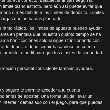
te parece correcto. Establecer límites según la
límite diario estricto, pero aún así puede evitar que
mana o mes debido a los límites de depósito. Límites
 largas que no habías planeado.
 ritmo rápido, los límites de apuesta pueden ayudar
lares en pantalla que muestran cuánto tiempo se ha
lama bonificaciones solo si siguen funcionando con
mite de depósito debe seguir basándose en cuánto
ctamente tu perfil para que tus ajustes de seguridad
ormación personal consistente también ayudará.
o y seguro te permite acceder a tu cuenta
 antes de apostar. Una forma útil de llevar un
in interferir demasiado con el juego, para que puedas