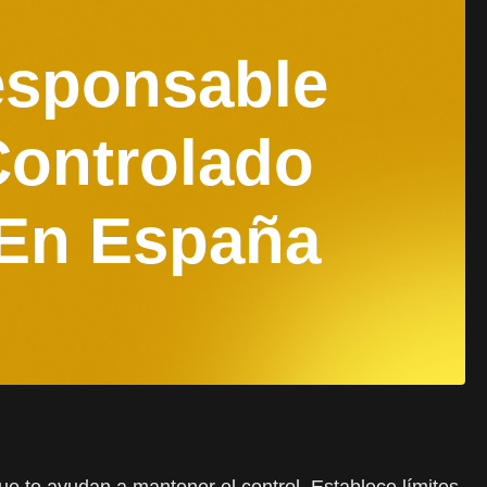
esponsable
Controlado
 En España