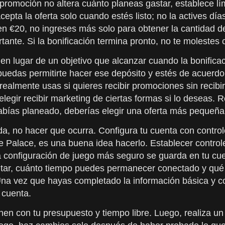
promoción no altera cuánto planeas gastar, establece lím
cepta la oferta solo cuando estés listo; no la actives dí
 en €20, no ingreses más solo para obtener la cantidad 
tante. Si la bonificación termina pronto, no te moleste
o en lugar de un objetivo que alcanzar cuando la bonifica
uedas permitirte hacer ese depósito y estés de acuerdo c
ealmente usas si quieres recibir promociones sin recibir 
egir recibir marketing de ciertas formas si lo deseas.
bías planeado, deberías elegir una oferta más pequeña 
a, no hacer que ocurra. Configura tu cuenta con control
 Palace, es una buena idea hacerlo. Establecer controles
La configuración de juego más seguro se guarda en tu c
itar, cuánto tiempo puedes permanecer conectado y qué 
. Una vez que hayas completado la información básica y c
 cuenta.
en con tu presupuesto y tiempo libre. Luego, realiza un