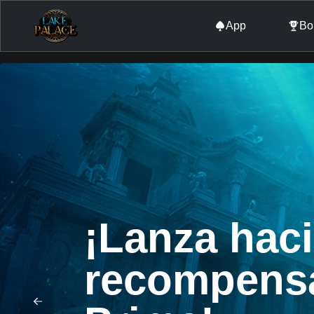
App
Bo
¡Lanza haci
recompens