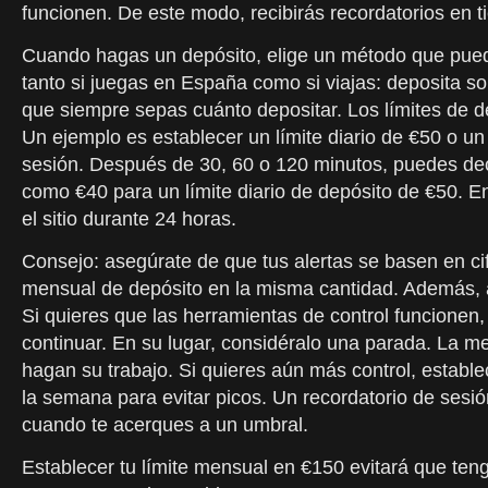
funcionen. De este modo, recibirás recordatorios en t
Cuando hagas un depósito, elige un método que pueda
tanto si juegas en España como si viajas: deposita so
que siempre sepas cuánto depositar. Los límites de d
Un ejemplo es establecer un límite diario de €50 o u
sesión. Después de 30, 60 o 120 minutos, puedes decid
como €40 para un límite diario de depósito de €50. En
el sitio durante 24 horas.
Consejo: asegúrate de que tus alertas se basen en cif
mensual de depósito en la misma cantidad. Además, a
Si quieres que las herramientas de control funcionen
continuar. En su lugar, considéralo una parada. La mej
hagan su trabajo. Si quieres aún más control, establec
la semana para evitar picos. Un recordatorio de sesi
cuando te acerques a un umbral.
Establecer tu límite mensual en €150 evitará que ten