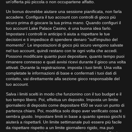
un'offerta più piccola o non occupartene affatto.
Un bonus dovrebbe aiutare una sessione pianificata, non farla
accadere. Configura il tuo account con controlli di gioco più
sicuro prima di giocare la tua prima mano. Quando configuri il
tuo account Lake Palace Casino, è una buona idea farlo.
Impostare i controlli in anticipo ti aiuta a rispettare le tue
decisioni e ti impedisce di spendere denaro "sull'impulso del
momento". Le impostazioni di gioco più sicuro vengono salvate
nel tuo account, quindi restano con te ogni volta che accedi.
Possono modificare quanto puoi depositare, quanto tempo puoi
rimanere connesso e quali avvisi ricevi durante il gioco una volta
attivati. Durante la registrazione, imposta i tuoi limiti. Una volta
completate le informazioni di base e confermati i tuoi dati di
contatto, vai direttamente alla sezione gioco responsabile del
tuo account.
Salva i limiti scelti in modo che funzionino con il tuo budget e il
tuo tempo libero. Poi, effettua un deposito. Imposta un limite
giornaliero di deposito come depositare €50 se vuoi un punto di
partenza chiaro. Poi, modifica solo dopo aver verificato cosa ti
sembra giusto. Impostare limiti in base a quanto spesso giochi ti
aiuterà a rispettarli. Un limite settimanale può essere più facile
da rispettare rispetto a un limite giornaliero rigido, ma può