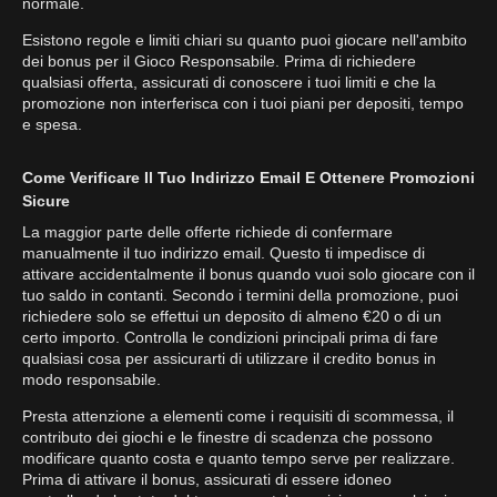
normale.
Esistono regole e limiti chiari su quanto puoi giocare nell'ambito
dei bonus per il Gioco Responsabile. Prima di richiedere
qualsiasi offerta, assicurati di conoscere i tuoi limiti e che la
promozione non interferisca con i tuoi piani per depositi, tempo
e spesa.
Come Verificare Il Tuo Indirizzo Email E Ottenere Promozioni
Sicure
La maggior parte delle offerte richiede di confermare
manualmente il tuo indirizzo email. Questo ti impedisce di
attivare accidentalmente il bonus quando vuoi solo giocare con il
tuo saldo in contanti. Secondo i termini della promozione, puoi
richiedere solo se effettui un deposito di almeno €20 o di un
certo importo. Controlla le condizioni principali prima di fare
qualsiasi cosa per assicurarti di utilizzare il credito bonus in
modo responsabile.
Presta attenzione a elementi come i requisiti di scommessa, il
contributo dei giochi e le finestre di scadenza che possono
modificare quanto costa e quanto tempo serve per realizzare.
Prima di attivare il bonus, assicurati di essere idoneo