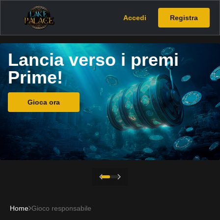
Accedi
Registra
Lancia verso i premi
Prime!
Gioca ora
Home
Gioco responsabile