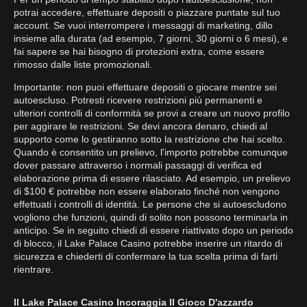
potrai accedere, effettuare depositi o piazzare puntate sul tuo
account. Se vuoi interrompere i messaggi di marketing, dillo
insieme alla durata (ad esempio, 7 giorni, 30 giorni o 6 mesi), e
fai sapere se hai bisogno di protezioni extra, come essere
rimosso dalle liste promozionali.
Importante: non puoi effettuare depositi o giocare mentre sei
autoescluso. Potresti ricevere restrizioni più permanenti e
ulteriori controlli di conformità se provi a creare un nuovo profilo
per aggirare le restrizioni. Se devi ancora denaro, chiedi al
supporto come lo gestiranno sotto la restrizione che hai scelto.
Quando è consentito un prelievo, l'importo potrebbe comunque
dover passare attraverso i normali passaggi di verifica ed
elaborazione prima di essere rilasciato. Ad esempio, un prelievo
di $100 € potrebbe non essere elaborato finché non vengono
effettuati i controlli di identità. Le persone che si autoescludono
vogliono che funzioni, quindi di solito non possono terminarla in
anticipo. Se in seguito chiedi di essere riattivato dopo un periodo
di blocco, il Lake Palace Casino potrebbe inserire un ritardo di
sicurezza e chiederti di confermare la tua scelta prima di farti
rientrare.
Il Lake Palace Casino Incoraggia Il Gioco D'azzardo