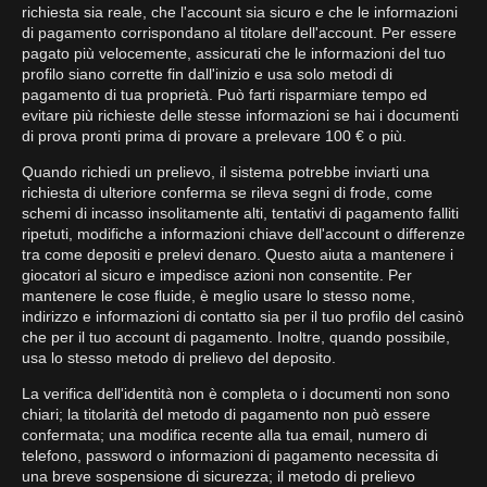
richiesta sia reale, che l'account sia sicuro e che le informazioni
di pagamento corrispondano al titolare dell'account. Per essere
pagato più velocemente, assicurati che le informazioni del tuo
profilo siano corrette fin dall'inizio e usa solo metodi di
pagamento di tua proprietà. Può farti risparmiare tempo ed
evitare più richieste delle stesse informazioni se hai i documenti
di prova pronti prima di provare a prelevare 100 € o più.
Quando richiedi un prelievo, il sistema potrebbe inviarti una
richiesta di ulteriore conferma se rileva segni di frode, come
schemi di incasso insolitamente alti, tentativi di pagamento falliti
ripetuti, modifiche a informazioni chiave dell'account o differenze
tra come depositi e prelevi denaro. Questo aiuta a mantenere i
giocatori al sicuro e impedisce azioni non consentite. Per
mantenere le cose fluide, è meglio usare lo stesso nome,
indirizzo e informazioni di contatto sia per il tuo profilo del casinò
che per il tuo account di pagamento. Inoltre, quando possibile,
usa lo stesso metodo di prelievo del deposito.
La verifica dell'identità non è completa o i documenti non sono
chiari; la titolarità del metodo di pagamento non può essere
confermata; una modifica recente alla tua email, numero di
telefono, password o informazioni di pagamento necessita di
una breve sospensione di sicurezza; il metodo di prelievo