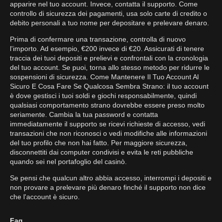
apparire nel tuo account. Invece, contatta il supporto. Come
controllo di sicurezza dei pagamenti, usa solo carte di credito o
debito personali a tuo nome per depositare e prelevare denaro.
Prima di confermare una transazione, controlla di nuovo
l'importo. Ad esempio, €200 invece di €20. Assicurati di tenere
traccia dei tuoi depositi e prelievi e confrontali con la cronologia
del tuo account. Se puoi, torna allo stesso metodo per ridurre le
sospensioni di sicurezza. Come Mantenere Il Tuo Account Al
Sicuro E Cosa Fare Se Qualcosa Sembra Strano: il tuo account
è dove gestisci i tuoi soldi e giochi responsabilmente, quindi
qualsiasi comportamento strano dovrebbe essere preso molto
seriamente. Cambia la tua password e contatta
immediatamente il supporto se ricevi richieste di accesso, vedi
transazioni che non riconosci o vedi modifiche alle informazioni
del tuo profilo che non hai fatto. Per maggiore sicurezza,
disconnettiti dai computer condivisi e evita le reti pubbliche
quando sei nel portafoglio del casinò.
Se pensi che qualcun altro abbia accesso, interrompi i depositi e
non provare a prelevare più denaro finché il supporto non dice
che l'account è sicuro.
Faq