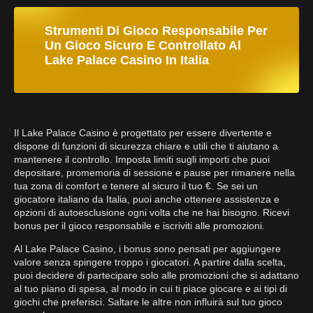
Strumenti Di Gioco Responsabile Per
Un Gioco Sicuro E Controllato Al
Lake Palace Casino In Italia
Il Lake Palace Casino è progettato per essere divertente e
dispone di funzioni di sicurezza chiare e utili che ti aiutano a
mantenere il controllo. Imposta limiti sugli importi che puoi
depositare, promemoria di sessione e pause per rimanere nella
tua zona di comfort e tenere al sicuro il tuo €. Se sei un
giocatore italiano da Italia, puoi anche ottenere assistenza e
opzioni di autoesclusione ogni volta che ne hai bisogno. Ricevi
bonus per il gioco responsabile e iscriviti alle promozioni.
Al Lake Palace Casino, i bonus sono pensati per aggiungere
valore senza spingere troppo i giocatori. A partire dalla scelta,
puoi decidere di partecipare solo alle promozioni che si adattano
al tuo piano di spesa, al modo in cui ti piace giocare e ai tipi di
giochi che preferisci. Saltare le altre non influirà sul tuo gioco