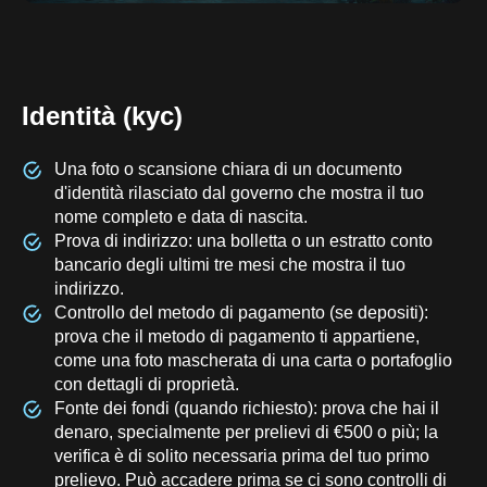
Identità (kyc)
Una foto o scansione chiara di un documento
d'identità rilasciato dal governo che mostra il tuo
nome completo e data di nascita.
Prova di indirizzo: una bolletta o un estratto conto
bancario degli ultimi tre mesi che mostra il tuo
indirizzo.
Controllo del metodo di pagamento (se depositi):
prova che il metodo di pagamento ti appartiene,
come una foto mascherata di una carta o portafoglio
con dettagli di proprietà.
Fonte dei fondi (quando richiesto): prova che hai il
denaro, specialmente per prelievi di €500 o più; la
verifica è di solito necessaria prima del tuo primo
prelievo. Può accadere prima se ci sono controlli di