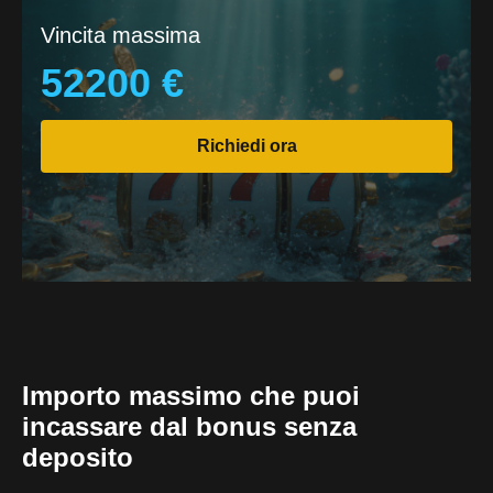
Vincita massima
52200 €
Richiedi ora
Importo massimo che puoi
incassare dal bonus senza
deposito