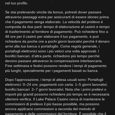
nel tuo profilo.
Se stai prelevando vincite da bonus, potresti dover passare
attraverso passaggi extra per assicurarti di essere idoneo prima
che il pagamento venga elaborato. La velocità del prelievo è
composta da due parti: tempo di elaborazione al casinò e tempo
di trasferimento al fornitore di pagamento. Può richiedere fino a
48 ore per il casinò per elaborare il tuo pagamento, e può
richiedere da poche ore a pochi giorni lavorativi perché il denaro
arrivi alla tua banca o portafoglio. Come regola generale, i
portafogli elettronici sono i più veloci una volta approvati. I
bonifici bancari, d'altra parte, richiedono più tempo perché
devono passare attraverso la compensazione interbancaria.
Fine settimana e festivi possono rendere i tempi di pagamento
più lunghi, specialmente per i pagamenti basati su banca.
Dopo l'approvazione, i tempi di attesa usuali sono: Portafogli
elettronici: 0–24 ore; pagamenti con carta: 1–5 giorni lavorativi;
bonifici bancari: 2–7 giorni lavorativi; Nota che i primi prelievi o
importi più grandi possono richiedere più tempo se è necessaria
ulteriore verifica. Il Lake Palace Casino cerca di mantenere le
commissioni di prelievo il più basse possibile, ma possono
ancora applicarsi commissioni a seconda del metodo di
pagamento e delle commissioni del fornitore. È possibile che il