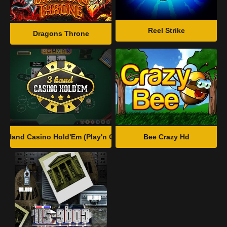
Reel Strike
Dragons Throne
3 Hand Casino Hold'Em (Play'n Go)
Bee Crazy Hd