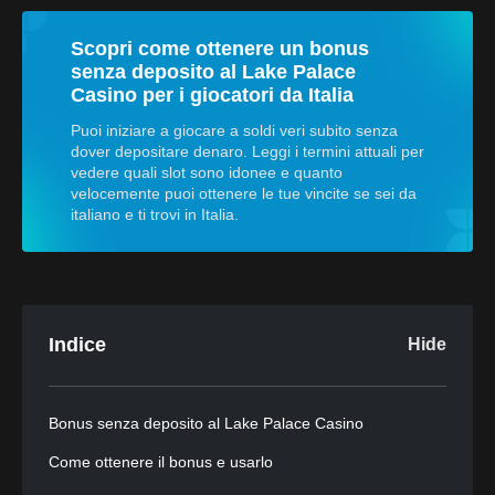
Scopri come ottenere un bonus
senza deposito al Lake Palace
Casino per i giocatori da Italia
Puoi iniziare a giocare a soldi veri subito senza
dover depositare denaro. Leggi i termini attuali per
vedere quali slot sono idonee e quanto
velocemente puoi ottenere le tue vincite se sei da
italiano e ti trovi in Italia.
Indice
Hide
Bonus senza deposito al Lake Palace Casino
Come ottenere il bonus e usarlo