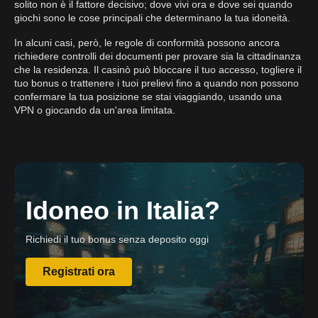
solito non è il fattore decisivo; dove vivi ora e dove sei quando
giochi sono le cose principali che determinano la tua idoneità.
In alcuni casi, però, le regole di conformità possono ancora
richiedere controlli dei documenti per provare sia la cittadinanza
che la residenza. Il casinò può bloccare il tuo accesso, togliere il
tuo bonus o trattenere i tuoi prelievi fino a quando non possono
confermare la tua posizione se stai viaggiando, usando una
VPN o giocando da un'area limitata.
Idoneo in Italia?
Richiedi il tuo bonus senza deposito oggi
Registrati ora