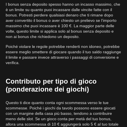
I bonus senza deposito spesso hanno un incasso massimo, che
è un limite su quanto puoi incassare dalle vincite fatte con il
bonus. Potresti perdere qualsiasi denaro che ti rimane dopo
aver convertito il bonus o aver chiesto un prelievo se l'importo
massimo che puoi incassare è 100 €. La maggior parte delle
volte, questo limite si applica solo al bonus senza deposito e
non ai bonus che richiedono un deposito.
Poiché violare le regole potrebbe renderti non idoneo, potrebbe
essere meglio smettere di giocare quando il tuo saldo raggiunge
il limite e passare invece attraverso i passaggi di conversione e
verifica.
Contributo per tipo di gioco
(ponderazione dei giochi)
Questo ti dice quanto conta ogni scommessa verso le tue
scommesse. Poiché i giochi da tavolo possono essere giocati
con un margine della casa più basso, tendono a contribuire
meno delle slot. Se un gioco conta per metà del tuo bonus,
allora una scommessa di 10 € aggiungerà solo 5 € al tuo totale