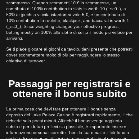
scommesso. Quando scommetti 10 € in scommesse, un
contributo di 100% contribution to slots is worth 10 (_sc0_), a
50% ai giochi a vincita istantanea vale 5 €, e un contributo di
10% contribution to roulette, blackjack, and baccarat is worth 1
(_sc0_). Since weighting changes your effective progress,
betting mostly on 100% alle slot è di solito il modo più veloce per
arrivarci.
Se ti piace giocare ai giochi da tavolo, tieni presente che potresti
dover scommettere molto di più per raggiungere lo stesso
obiettivo di turnover.
Passaggi per registrarsi e
ottenere il bonus subito
La prima cosa che devi fare per ottenere il bonus senza
deposito del Lake Palace Casino è registrarti rapidamente, il che
richiede solo pochi minuti. Affinché il bonus venga aggiunto
subito e per i futuri prelievi sia possibile, è importante inserire
informazioni personali corrette. Tieni la tua email e il telefono a
portata di mano prima di iniziare, e assicurati che il paese che