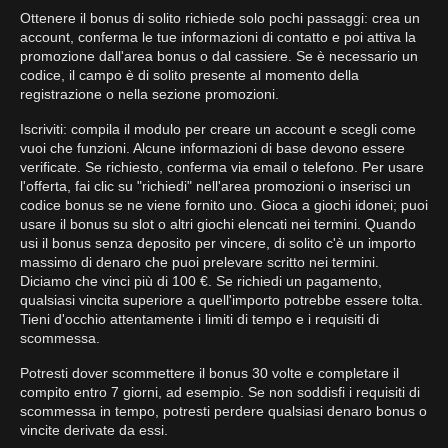
Ottenere il bonus di solito richiede solo pochi passaggi: crea un
account, conferma le tue informazioni di contatto e poi attiva la
promozione dall'area bonus o dal cassiere. Se è necessario un
codice, il campo è di solito presente al momento della
registrazione o nella sezione promozioni.
Iscriviti: compila il modulo per creare un account e scegli come
vuoi che funzioni. Alcune informazioni di base devono essere
verificate. Se richiesto, conferma via email o telefono. Per usare
l'offerta, fai clic su "richiedi" nell'area promozioni o inserisci un
codice bonus se ne viene fornito uno. Gioca a giochi idonei; puoi
usare il bonus su slot o altri giochi elencati nei termini. Quando
usi il bonus senza deposito per vincere, di solito c'è un importo
massimo di denaro che puoi prelevare scritto nei termini.
Diciamo che vinci più di 100 €. Se richiedi un pagamento,
qualsiasi vincita superiore a quell'importo potrebbe essere tolta.
Tieni d'occhio attentamente i limiti di tempo e i requisiti di
scommessa.
Potresti dover scommettere il bonus 30 volte e completare il
compito entro 7 giorni, ad esempio. Se non soddisfi i requisiti di
scommessa in tempo, potresti perdere qualsiasi denaro bonus o
vincite derivate da essi.