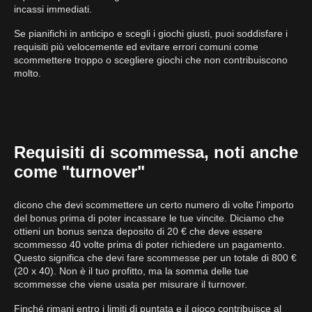
incassi immediati.
Se pianifichi in anticipo e scegli i giochi giusti, puoi soddisfare i
requisiti più velocemente ed evitare errori comuni come
scommettere troppo o scegliere giochi che non contribuiscono
molto.
Requisiti di scommessa, noti anche
come "turnover"
dicono che devi scommettere un certo numero di volte l'importo
del bonus prima di poter incassare le tue vincite. Diciamo che
ottieni un bonus senza deposito di 20 € che deve essere
scommesso 40 volte prima di poter richiedere un pagamento.
Questo significa che devi fare scommesse per un totale di 800 €
(20 x 40). Non è il tuo profitto, ma la somma delle tue
scommesse che viene usata per misurare il turnover.
Finché rimani entro i limiti di puntata e il gioco contribuisce al