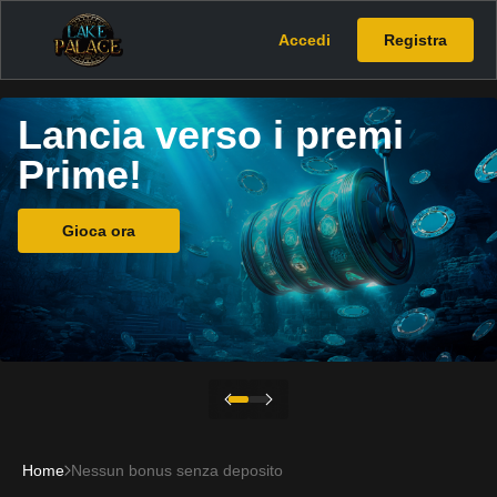
Accedi
Registra
Lancia verso i premi
Prime!
Gioca ora
Home
Nessun bonus senza deposito