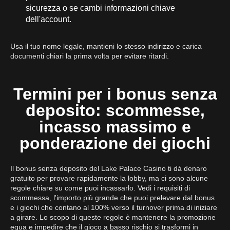
sicurezza o se cambi informazioni chiave
dell'account.
Usa il tuo nome legale, mantieni lo stesso indirizzo e carica
documenti chiari la prima volta per evitare ritardi.
Termini per i bonus senza
deposito: scommesse,
incasso massimo e
ponderazione dei giochi
Il bonus senza deposito del Lake Palace Casino ti dà denaro
gratuito per provare rapidamente la lobby, ma ci sono alcune
regole chiare su come puoi incassarlo. Vedi i requisiti di
scommessa, l'importo più grande che puoi prelevare dal bonus
e i giochi che contano al 100% verso il turnover prima di iniziare
a girare. Lo scopo di queste regole è mantenere la promozione
equa e impedire che il gioco a basso rischio si trasformi in