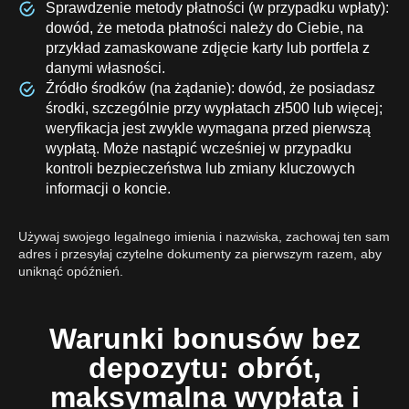
Sprawdzenie metody płatności (w przypadku wpłaty):
dowód, że metoda płatności należy do Ciebie, na
przykład zamaskowane zdjęcie karty lub portfela z
danymi własności.
Źródło środków (na żądanie): dowód, że posiadasz
środki, szczególnie przy wypłatach zł500 lub więcej;
weryfikacja jest zwykle wymagana przed pierwszą
wypłatą. Może nastąpić wcześniej w przypadku
kontroli bezpieczeństwa lub zmiany kluczowych
informacji o koncie.
Używaj swojego legalnego imienia i nazwiska, zachowaj ten sam
adres i przesyłaj czytelne dokumenty za pierwszym razem, aby
uniknąć opóźnień.
Warunki bonusów bez
depozytu: obrót,
maksymalna wypłata i