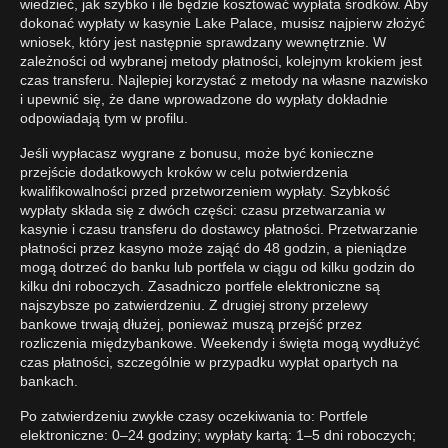
wiedzieć, jak szybko i ile będzie kosztować wypłata środków. Aby
dokonać wypłaty w kasynie Lake Palace, musisz najpierw złożyć
wniosek, który jest następnie sprawdzany wewnętrznie. W
zależności od wybranej metody płatności, kolejnym krokiem jest
czas transferu. Najlepiej korzystać z metody na własne nazwisko
i upewnić się, że dane wprowadzone do wypłaty dokładnie
odpowiadają tym w profilu.
Jeśli wypłacasz wygrane z bonusu, może być konieczne
przejście dodatkowych kroków w celu potwierdzenia
kwalifikowalności przed przetworzeniem wypłaty. Szybkość
wypłaty składa się z dwóch części: czasu przetwarzania w
kasynie i czasu transferu do dostawcy płatności. Przetwarzanie
płatności przez kasyno może zająć do 48 godzin, a pieniądze
mogą dotrzeć do banku lub portfela w ciągu od kilku godzin do
kilku dni roboczych. Zasadniczo portfele elektroniczne są
najszybsze po zatwierdzeniu. Z drugiej strony przelewy
bankowe trwają dłużej, ponieważ muszą przejść przez
rozliczenia międzybankowe. Weekendy i święta mogą wydłużyć
czas płatności, szczególnie w przypadku wypłat opartych na
bankach.
Po zatwierdzeniu zwykłe czasy oczekiwania to: Portfele
elektroniczne: 0–24 godziny; wypłaty kartą: 1–5 dni roboczych;