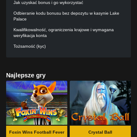
Jak uzyskać bonus i go wykorzystać
Odbieranie kodu bonusu bez depozytu w kasynie Lake
Palace
Kwalifikowalność, ograniczenia krajowe i wymagana
weryfikacja konta
Tożsamość (kyc)
Warunki bonusów bez depozytu: obrót, maksymalna
wypłata i ważenie gier
Wymagania dotyczące obrotu, znane również jako
Najlepsze gry
„obrót”
Maksymalna kwota, którą możesz wypłacić z bonusu
bez depozytu
Wkład według typu gry (ważenie gier)
Kroki rejestracji i natychmiastowego otrzymania bonusu
Jak uzyskać bonus bez depozytu krok po kroku
Foxin Wins Football Fever
Crystal Ball