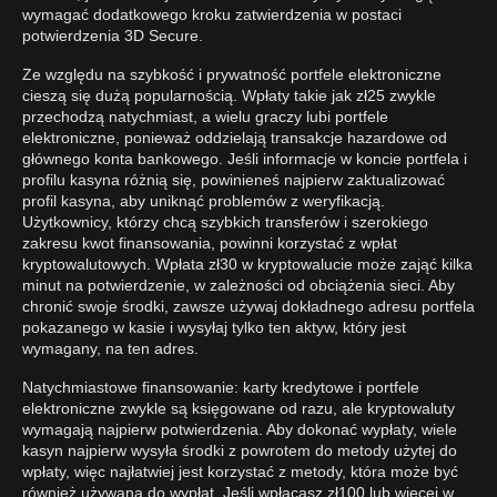
wymagać dodatkowego kroku zatwierdzenia w postaci
potwierdzenia 3D Secure.
Ze względu na szybkość i prywatność portfele elektroniczne
cieszą się dużą popularnością. Wpłaty takie jak zł25 zwykle
przechodzą natychmiast, a wielu graczy lubi portfele
elektroniczne, ponieważ oddzielają transakcje hazardowe od
głównego konta bankowego. Jeśli informacje w koncie portfela i
profilu kasyna różnią się, powinieneś najpierw zaktualizować
profil kasyna, aby uniknąć problemów z weryfikacją.
Użytkownicy, którzy chcą szybkich transferów i szerokiego
zakresu kwot finansowania, powinni korzystać z wpłat
kryptowalutowych. Wpłata zł30 w kryptowalucie może zająć kilka
minut na potwierdzenie, w zależności od obciążenia sieci. Aby
chronić swoje środki, zawsze używaj dokładnego adresu portfela
pokazanego w kasie i wysyłaj tylko ten aktyw, który jest
wymagany, na ten adres.
Natychmiastowe finansowanie: karty kredytowe i portfele
elektroniczne zwykle są księgowane od razu, ale kryptowaluty
wymagają najpierw potwierdzenia. Aby dokonać wypłaty, wiele
kasyn najpierw wysyła środki z powrotem do metody użytej do
wpłaty, więc najłatwiej jest korzystać z metody, która może być
również używana do wypłat. Jeśli wpłacasz zł100 lub więcej w