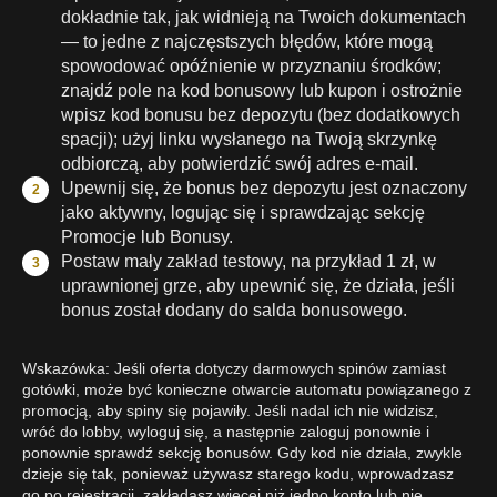
dokładnie tak, jak widnieją na Twoich dokumentach
— to jedne z najczęstszych błędów, które mogą
spowodować opóźnienie w przyznaniu środków;
znajdź pole na kod bonusowy lub kupon i ostrożnie
wpisz kod bonusu bez depozytu (bez dodatkowych
spacji); użyj linku wysłanego na Twoją skrzynkę
odbiorczą, aby potwierdzić swój adres e-mail.
Upewnij się, że bonus bez depozytu jest oznaczony
jako aktywny, logując się i sprawdzając sekcję
Promocje lub Bonusy.
Postaw mały zakład testowy, na przykład 1 zł, w
uprawnionej grze, aby upewnić się, że działa, jeśli
bonus został dodany do salda bonusowego.
Wskazówka: Jeśli oferta dotyczy darmowych spinów zamiast
gotówki, może być konieczne otwarcie automatu powiązanego z
promocją, aby spiny się pojawiły. Jeśli nadal ich nie widzisz,
wróć do lobby, wyloguj się, a następnie zaloguj ponownie i
ponownie sprawdź sekcję bonusów. Gdy kod nie działa, zwykle
dzieje się tak, ponieważ używasz starego kodu, wprowadzasz
go po rejestracji, zakładasz więcej niż jedno konto lub nie