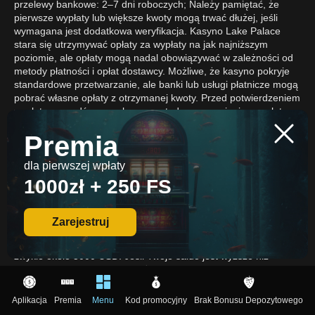
przelewy bankowe: 2–7 dni roboczych; Należy pamiętać, że
pierwsze wypłaty lub większe kwoty mogą trwać dłużej, jeśli
wymagana jest dodatkowa weryfikacja. Kasyno Lake Palace
stara się utrzymywać opłaty za wypłaty na jak najniższym
poziomie, ale opłaty mogą nadal obowiązywać w zależności od
metody płatności i opłat dostawcy. Możliwe, że kasyno pokryje
standardowe przetwarzanie, ale banki lub usługi płatnicze mogą
pobrać własne opłaty z otrzymanej kwoty. Przed potwierdzeniem
wypłaty sprawdź, czy wybrana metoda ma wymienione opłaty za
usługę. Możesz również połączyć kilka mniejszych wniosków o
Premia
wypłatę w jeden wniosek, aby obniżyć możliwe opłaty za
transakcję.
dla pierwszej wpłaty
Limity wypłat: Możesz być ograniczony do określonej liczby
1000zł + 250 FS
wypłat na transakcję, dziennie lub miesięcznie. Mogą się one
również zmieniać w zależności od metody płatności, statusu
konta i poziomu weryfikacji. Najmniejsza kwota, którą wielu
Zarejestruj
graczy zwykle wypłaca, wynosi około 20 USD, a największa
kwota, o którą kiedykolwiek poproszą za jednym razem, wynosi
zwykle około 5000 USD. Jeśli Twoje saldo jest wyższe niż
maksymalna kwota, którą można wypłacić jednorazowo, zwykle
możesz wypłacić je w dwóch lub więcej płatnościach. Limity
miesięczne mogą obowiązywać przy dużych wygranych, więc
Aplikacja
Premia
Menu
Kod promocyjny
Brak Bonusu Depozytowego
planowanie wypłaty pomoże Ci otrzymać pieniądze szybciej. Aby