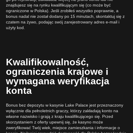
znajdujesz się na rynku kwalifikującym się (co może być
ograniczone w Polska). Jeśli zrobiłeś wszystko poprawnie, a
bonus nadal nie został dodany po 15 minutach, skontaktuj się z
czatem na żywo, podając swój zarejestrowany adres e-mail i
użyty kod.
Kwalifikowalność,
ograniczenia krajowe i
wymagana weryfikacja
konta
Bonus bez depozytu w kasynie Lake Palace jest przeznaczony
wyłącznie dla pełnoletnich graczy, którzy zakładają konto na
własne nazwisko i grają z kraju kwalifikującego się. Przed
skorzystaniem z oferty upewnij się, że kasyno może
zweryfikować Twój wiek, miejsce zamieszkania i informacje o