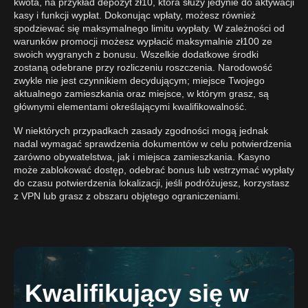
kwota, na przykład depozyt zł10, która służy jedynie do aktywacji
kasy i funkcji wypłat. Dokonując wpłaty, możesz również
spodziewać się maksymalnego limitu wypłaty. W zależności od
warunków promocji możesz wypłacić maksymalnie zł100 ze
swoich wygranych z bonusu. Wszelkie dodatkowe środki
zostaną odebrane przy rozliczeniu roszczenia. Narodowość
zwykle nie jest czynnikiem decydującym; miejsce Twojego
aktualnego zamieszkania oraz miejsce, w którym grasz, są
głównymi elementami określającymi kwalifikowalność.
W niektórych przypadkach zasady zgodności mogą jednak
nadal wymagać sprawdzenia dokumentów w celu potwierdzenia
zarówno obywatelstwa, jak i miejsca zamieszkania. Kasyno
może zablokować dostęp, odebrać bonus lub wstrzymać wypłaty
do czasu potwierdzenia lokalizacji, jeśli podróżujesz, korzystasz
z VPN lub grasz z obszaru objętego ograniczeniami.
Kwalifikujący się w