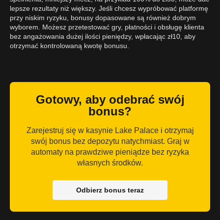
lepsze rezultaty niż większy. Jeśli chcesz wypróbować platformę
przy niskim ryzyku, bonusy dopasowane są również dobrym
wyborem. Możesz przetestować gry, płatności i obsługę klienta
bez angażowania dużej ilości pieniędzy, wpłacając zł10, aby
otrzymać kontrolowaną kwotę bonusu.
Gotowy, aby odebrać swój
bonus?
Zarejestruj się w kasynie Lake Palace i otrzymaj
swój bonus bez depozytu natychmiast. Graj w
automaty na prawdziwe pieniądze bez ryzyka
własnych środków.
Odbierz bonus teraz