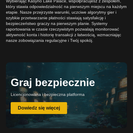
Wybierając Kasyno Lake Palace, współpracujesz z zespołem,
który stawia odpowiedzialność na pierwszym miejscu na każdym
etapie. Nasze przejrzyste warunki, uczciwe algorytmy gier i
szybkie przetwarzanie płatności stawiają satysfakcję i
bezpieczeństwo graczy na pierwszym planie. Systemy
raportowania w czasie rzeczywistym pozwalają monitorować
aktywność konta i historię transakcji z łatwością, wzmacniając
nasze zobowiązania regulacyjne i Twój spokój.
Graj bezpiecznie
Licencjonowana i bezpieczna platforma
Dowiedz się więcej