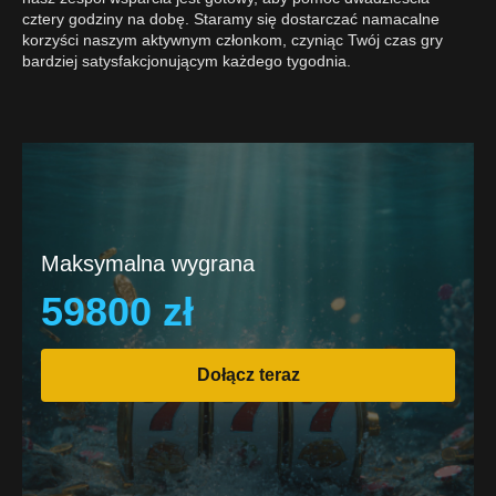
cztery godziny na dobę. Staramy się dostarczać namacalne
korzyści naszym aktywnym członkom, czyniąc Twój czas gry
bardziej satysfakcjonującym każdego tygodnia.
Maksymalna wygrana
59800 zł
Dołącz teraz