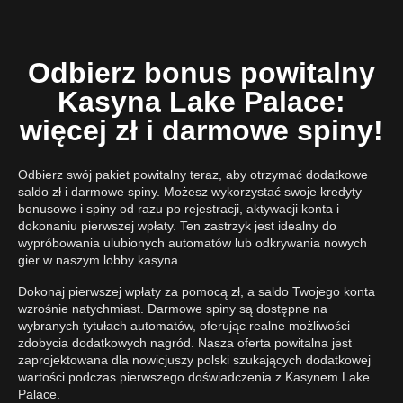
Odbierz bonus powitalny
Kasyna Lake Palace:
więcej zł i darmowe spiny!
Odbierz swój pakiet powitalny teraz, aby otrzymać dodatkowe
saldo zł i darmowe spiny. Możesz wykorzystać swoje kredyty
bonusowe i spiny od razu po rejestracji, aktywacji konta i
dokonaniu pierwszej wpłaty. Ten zastrzyk jest idealny do
wypróbowania ulubionych automatów lub odkrywania nowych
gier w naszym lobby kasyna.
Dokonaj pierwszej wpłaty za pomocą zł, a saldo Twojego konta
wzrośnie natychmiast. Darmowe spiny są dostępne na
wybranych tytułach automatów, oferując realne możliwości
zdobycia dodatkowych nagród. Nasza oferta powitalna jest
zaprojektowana dla nowicjuszy polski szukających dodatkowej
wartości podczas pierwszego doświadczenia z Kasynem Lake
Palace.