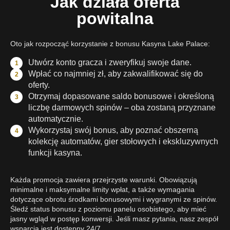
Jak działa oferta
powitalna
Oto jak rozpocząć korzystanie z bonusu Kasyna Lake Palace:
Utwórz konto gracza i zweryfikuj swoje dane.
Wpłać co najmniej zł, aby zakwalifikować się do
oferty.
Otrzymaj dopasowane saldo bonusowe i określoną
liczbę darmowych spinów – oba zostaną przyznane
automatycznie.
Wykorzystaj swój bonus, aby poznać obszerną
kolekcję automatów, gier stołowych i ekskluzywnych
funkcji kasyna.
Każda promocja zawiera przejrzyste warunki. Obowiązują
minimalne i maksymalne limity wpłat, a także wymagania
dotyczące obrotu środkami bonusowymi i wygranymi ze spinów.
Śledź status bonusu z poziomu panelu osobistego, aby mieć
jasny wgląd w postęp konwersji. Jeśli masz pytania, nasz zespół
wsparcia jest dostępny 24/7.