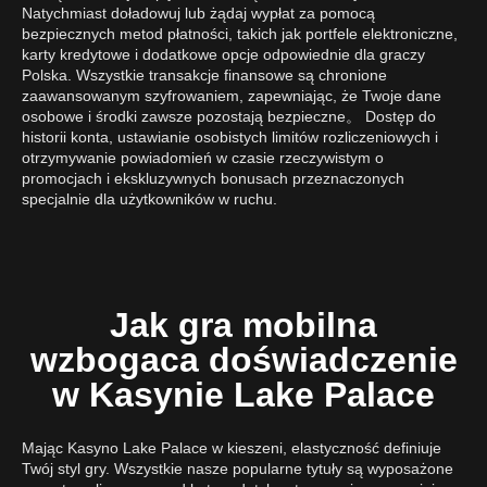
Natychmiast doładowuj lub żądaj wypłat za pomocą
bezpiecznych metod płatności, takich jak portfele elektroniczne,
karty kredytowe i dodatkowe opcje odpowiednie dla graczy
Polska. Wszystkie transakcje finansowe są chronione
zaawansowanym szyfrowaniem, zapewniając, że Twoje dane
osobowe i środki zawsze pozostają bezpieczne。 Dostęp do
historii konta, ustawianie osobistych limitów rozliczeniowych i
otrzymywanie powiadomień w czasie rzeczywistym o
promocjach i ekskluzywnych bonusach przeznaczonych
specjalnie dla użytkowników w ruchu.
Jak gra mobilna
wzbogaca doświadczenie
w Kasynie Lake Palace
Mając Kasyno Lake Palace w kieszeni, elastyczność definiuje
Twój styl gry. Wszystkie nasze popularne tytuły są wyposażone