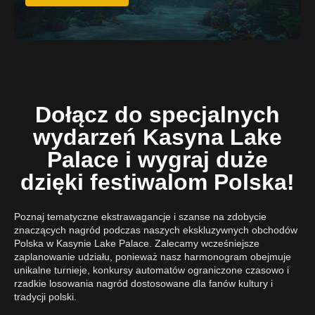
Dołącz do specjalnych
wydarzeń Kasyna Lake
Palace i wygraj duże
dzięki festiwalom Polska!
Poznaj tematyczne ekstrawagancje i szanse na zdobycie
znaczących nagród podczas naszych ekskluzywnych obchodów
Polska w Kasynie Lake Palace. Zalecamy wcześniejsze
zaplanowanie udziału, ponieważ nasz harmonogram obejmuje
unikalne turnieje, konkursy automatów ograniczone czasowo i
rzadkie losowania nagród dostosowane dla fanów kultury i
tradycji polski.