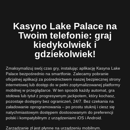
Kasyno Lake Palace na
Twoim telefonie: graj
kiedykolwiek i
gdziekolwiek!
Zmaksymalizuj swój czas gry, instalując aplikację Kasyna Lake
Palace bezpośrednio na smartfonie. Zalecamy pobranie
oficjalnej aplikacji za pośrednictwem naszej bezpiecznej strony
internetowej lub dostęp do w pełni zoptymalizowanej platformy
mobilnej w przeglądarce. W ten sposób każdy automat, gra
stołowa lub tytuł z progresywnym jackpotem, który kochasz,
pozostaje dostępny bez ograniczeń, 24/7. Bez czekania na
załadowanie oprogramowania – po prostu stuknij i ciesz się
natychmiastowym dostępem dostosowanym do preferencji
polski i kompatybilnym z urządzeniami iOS i Android.
Zarządzanie zł jest płynne na urządzeniu mobilnym.