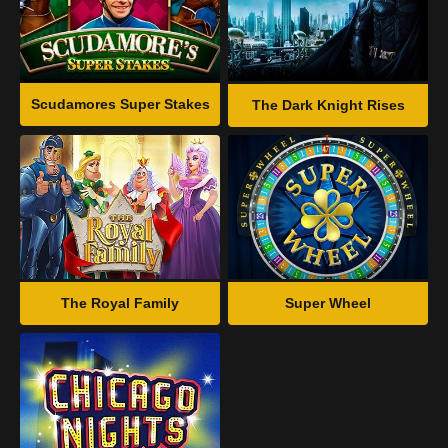
Scudamores Super Stakes
The Dark Knight Rises
The Royal Family
Super Wheel