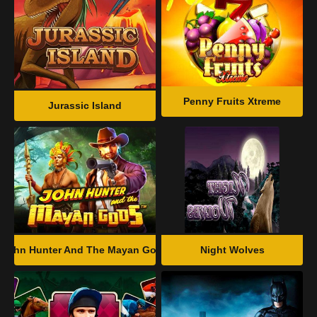
Penny Fruits Xtreme
Jurassic Island
John Hunter And The Mayan Gods
Wild 888