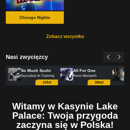
Chicago Nights
Zobacz wszystko
Nasi zwycięzcy
So Much Sushi
All For One
Wa
Succubus In Training
Reno Monarch
Ho
159zł
386zł
Witamy w Kasynie Lake
Palace: Twoja przygoda
zaczyna się w Polska!