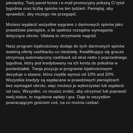
pieniędzy. Twój panel konta i e-mail promocyjny pokażą Ci tytuł
tygodnia oraz liczbę spinów na ten tydzień. Pamiętaj, aby
sprawdzić, aby niczego nie przegapić.
Możesz wypłacić wszystkie wygrane z darmowych spinów jako
prawdziwe pieniądze, o ile spełnisz rozsądne wymagania
dotyczące obrotu. Ułatwia to otrzymanie nagród.
Nasz program lojalnościowy dodaje do tych darmowych spinów
świetną ofertę cashbacku co niedzielę. Kwalifikujący się gracze
otrzymują automatyczny cashback od strat netto z poprzedniego
tygodnia, który jest kredytowany na ich konta do południa w
poniedziałek. Twoja pozycja w programie lojalnościowym
decyduje o stawce, która zwykle wynosi od 10% and 20%.
Wszystkie kredyty są wypłacane w prawdziwych pieniądzach
bez wymagań obrotu, więc możesz je wykorzystać lub wypłacić
od razu. Wszystko, co musisz zrobić, aby utrzymać lub poprawić
swój status, to regularne wpłaty i gra. Daje to wszystkim
powracającym gościom coś, na co można czekać.