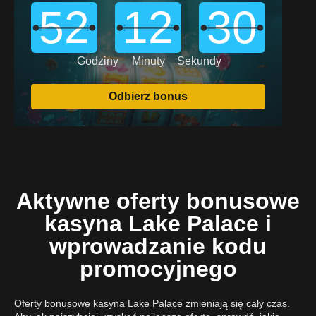
52
12
28
Godziny
Minuty
Sekundy
Odbierz bonus
Aktywne oferty bonusowe
kasyna Lake Palace i
wprowadzanie kodu
promocyjnego
Oferty bonusowe kasyna Lake Palace zmieniają się cały czas.