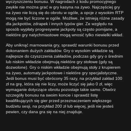
wyczyszczeniu bonusu. W nagrodach z kodu promocyjnego
zwykle nie można grać w gry kasyna na żywo. Najczęściej gry
na żywo nie liczą się do obrotu w ogóle, a opcje z wysokim RTP
mogą nie być liczone w ogóle. Możliwe, że istnieją różne zasady
dla jackpotów, zdrapek i innych typów gier. Ze względu na
sposób wypłaty progresywne jackpoty są często pomijane, a
niektóre gry natychmiastowe mogą wnosić tylko niewielki wkład.
Aby uniknąć marnowania gry, sprawdź warunki bonusu przed
dokonaniem dużych zakładów. Gry o wysokim wkładzie są
najlepsze do czyszczenia zakładów, podczas gdy gry o średnim
lub niskim wkładzie obejmują niektóre gry stołowe (gdy są
dozwolone). Gry o niskim wkładzie obejmują stoły z krupierem
na żywo, automaty jackpotowe i niektóre gry specjalistyczne.
Jeśli bonus musi być obrócony 35 razy, na przykład zakład 100
zł na grę, która się nie liczy, może liczyć się jako 0 zł, więc
wymaganie dotyczące obrotu pozostaje takie samo. Otwórz
szczegóły bonusu na swoim koncie i sprawdź listę
kwalifikujących się gier przed przeznaczeniem większego
budżetu sesji, na przykład 200 zł lub więcej, jeśli nie jesteś
pewien, czy dana gra się na niej znajduje.