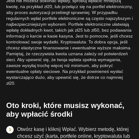
Jeśli nie możesz dokonać wpłaty, spróbuj wpłacić mniejszą
kwotę, na przykład zł20, lub przełącz się na portfel elektroniczny,
aby proces autoryzacji przebiegł sprawniej. W przypadku
regularnych wpłat portfele elektroniczne są często najszybszym i
najbezpieczniejszym wyborem. Portfele elektroniczne ułatwiają
wpłatę dokładnych kwot, takich jak zł25 lub zł50, bez podawania
informacji o karcie w kasie kasyna. Jest to pomocne, jeśli chcesz
kontrolować swoje wydatki. Kryptowaluta: To dobra opcja, jeśli
chcesz elastyczne finansowanie i ewentualnie wyższe maksima.
Pamiętaj, że rzeczywista kwota uznana zależy od potwierdzeń
sieci. Aby upewnić się, że twoja wpłata spełnia wymagania,
zawsze wysyłaj trochę więcej niż minimum, aby pokryć
ewentualne opłaty sieciowe. Na przykład powinieneś wysłać
wystarczająco dużo, aby upewnić się, że dotrze co najmniej
zł20.
Oto kroki, które musisz wykonać,
aby wpłacić środki
Otwórz kasę i kliknij Wpłać. Wybierz metodę, której
chcesz użyć (karta, portfele online, kryptowaluta lub