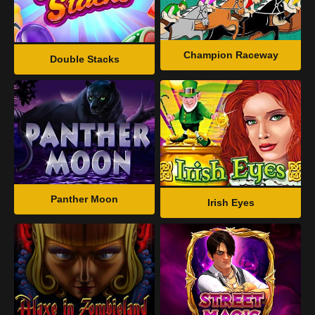
Champion Raceway
Double Stacks
Panther Moon
Irish Eyes