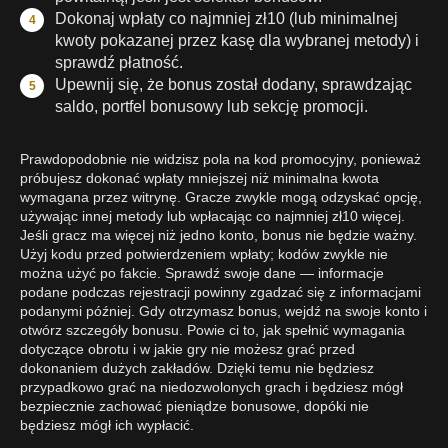
Dokonaj wpłaty co najmniej zł10 (lub minimalnej
kwoty pokazanej przez kasę dla wybranej metody) i
sprawdź płatność.
Upewnij się, że bonus został dodany, sprawdzając
saldo, portfel bonusowy lub sekcję promocji.
Prawdopodobnie nie widzisz pola na kod promocyjny, ponieważ
próbujesz dokonać wpłaty mniejszej niż minimalna kwota
wymagana przez witrynę. Gracze zwykle mogą odzyskać opcję,
używając innej metody lub wpłacając co najmniej zł10 więcej.
Jeśli gracz ma więcej niż jedno konto, bonus nie będzie ważny.
Użyj kodu przed potwierdzeniem wpłaty; kodów zwykle nie
można użyć po fakcie. Sprawdź swoje dane — informacje
podane podczas rejestracji powinny zgadzać się z informacjami
podanymi później. Gdy otrzymasz bonus, wejdź na swoje konto i
otwórz szczegóły bonusu. Powie ci to, jak spełnić wymagania
dotyczące obrotu i w jakie gry nie możesz grać przed
dokonaniem dużych zakładów. Dzięki temu nie będziesz
przypadkowo grać na niedozwolonych grach i będziesz mógł
bezpiecznie zachować pieniądze bonusowe, dopóki nie
będziesz mógł ich wypłacić.