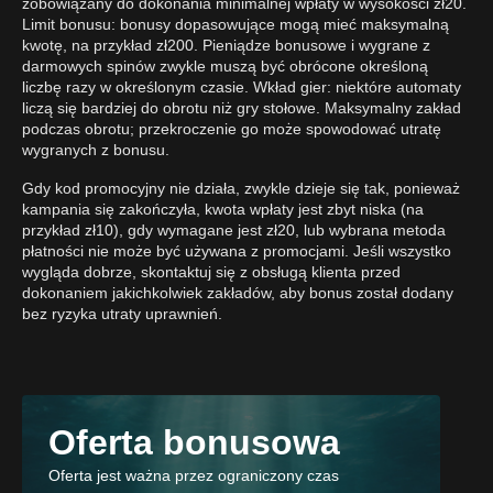
zobowiązany do dokonania minimalnej wpłaty w wysokości zł20.
Limit bonusu: bonusy dopasowujące mogą mieć maksymalną
kwotę, na przykład zł200. Pieniądze bonusowe i wygrane z
darmowych spinów zwykle muszą być obrócone określoną
liczbę razy w określonym czasie. Wkład gier: niektóre automaty
liczą się bardziej do obrotu niż gry stołowe. Maksymalny zakład
podczas obrotu; przekroczenie go może spowodować utratę
wygranych z bonusu.
Gdy kod promocyjny nie działa, zwykle dzieje się tak, ponieważ
kampania się zakończyła, kwota wpłaty jest zbyt niska (na
przykład zł10), gdy wymagane jest zł20, lub wybrana metoda
płatności nie może być używana z promocjami. Jeśli wszystko
wygląda dobrze, skontaktuj się z obsługą klienta przed
dokonaniem jakichkolwiek zakładów, aby bonus został dodany
bez ryzyka utraty uprawnień.
Oferta bonusowa
Oferta jest ważna przez ograniczony czas