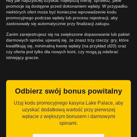
Aby jak najszybciej uzyskać najlepszą ofertę, sprawdź, jakie
promocje są dostępne przed dokonaniem wpłaty. W przypadku
niektórych ofert może być konieczne wprowadzenie kodu
promocyjnego podczas wpłaty lub procesu rejestracji, aby
zastosowały się automatycznie przy finalizacji zakupu.
Zanim zarejestrujesz się na zwiększone dopasowanie lub pakiet
darmowych spinów, upewnij się, że znasz trzy rzeczy: gry, które
kwalifikują się, minimalną kwotę wpłaty (na przykład zł20) oraz
czy oferta jest tylko dla nowych kont, czy mogą ją odebrać
istniejący gracze.
Odbierz swój bonus powitalny
Użyj kodu promocyjnego kasyna Lake Palace, aby
uzyskać dodatkową wartość przy pierwszej
wpłacie z większym bonusem i darmowymi
spinami.