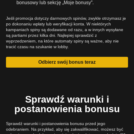
bonusowy lub sekcję „Moje bonusy”.
Jeśli promocja dotyczy darmowych spinów, zwykle otrzymasz je
po dokonaniu wpłaty lub weryfikacji konta. W niektórych
kampaniach spiny są dodawane od razu, a w innych wysyłane
są partiami przez kilka dni. Najlepiej sprawdzić z
wyprzedzeniem, na które automaty spiny są ważne, aby nie
tracić czasu na szukanie w lobby.
Odbierz swój bonus teraz
Sprawdź warunki i
postanowienia bonusu
Sprawdź warunki i postanowienia bonusu przed jego
odebraniem. Na przykład, aby się zakwalifikować, możesz być