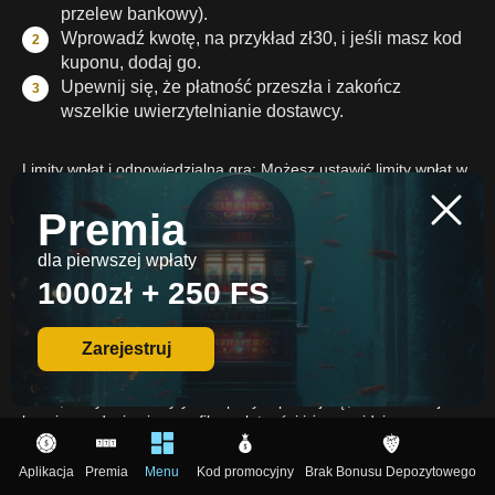
przelew bankowy).
Wprowadź kwotę, na przykład zł30, i jeśli masz kod
kuponu, dodaj go.
Upewnij się, że płatność przeszła i zakończ
wszelkie uwierzytelnianie dostawcy.
Limity wpłat i odpowiedzialna gra: Możesz ustawić limity wpłat w
narzędziach konta, aby śledzić swoje pieniądze lub trzymać się
osobistego budżetu. Dokonywanie mniejszych wpłat w czasie
Premia
może pomóc w utrzymaniu sesji pod kontrolą, nawet jeśli kasa
akceptuje większe kwoty, takie jak zł5000. Wypłata pieniędzy z
dla pierwszej wpłaty
kasyna Lake Palace za pomocą kodu promocyjnego jest
1000zł + 250 FS
świetna, ale nadal powinieneś zaplanować proces wypłaty z
wyprzedzeniem, ponieważ wybrana metoda może wpłynąć na
to, jak szybko i ile kontroli zostanie przeprowadzonych na twoim
Zarejestruj
żądaniu. Jest to szczególnie ważne, jeśli wpłaciłeś zł20 lub
więcej. Najczęściej wypłaty są wysyłane z powrotem na ten sam
kanał, który został użyty do wpłaty. Upewnij się, że informacje na
koncie zgadzają się z profilem płatności i że przejdziesz
weryfikację przed poproszeniem o wypłatę. Jeśli wygrałeś
pieniądze bonusowe, upewnij się, że wymagania dotyczące
Aplikacja
Premia
Menu
Kod promocyjny
Brak Bonusu Depozytowego
obrotu zostały spełnione jako pierwsze. Jeśli nie, wypłata może