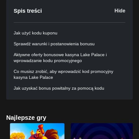
Spis treści
Hide
Jak użyć kodu kuponu
Sprawdź warunki i postanowienia bonusu
Aktywne oferty bonusowe kasyna Lake Palace i
wprowadzanie kodu promocyjnego
Co musisz zrobić, aby wprowadzić kod promocyjny
kasyna Lake Palace
Jak uzyskać bonus powitalny za pomocą kodu
promocyjnego kasyna Lake Palace
Używanie kodu i otrzymywanie bonusu krok po kroku
Jak zarejestrować się w kasynie Lake Palace i
Najlepsze gry
weryfikacja konta
Jak się zarejestrować