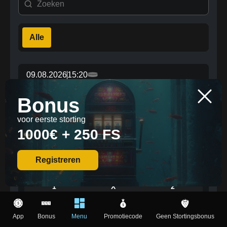
Alle
09.08.2026
15:20
Toronto Maple Leafs
Montreal Canadiens
Bonus
1
X
2
2.2
4
3.1
voor eerste storting
1000€ + 250 FS
09.08.2026
16:00
Registreren
Brazil
Italy
1
X
2
1.8
2.9
2.2
App
Bonus
Menu
Promotiecode
Geen Stortingsbonus