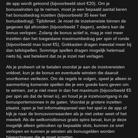
de app wordt getoond (bijvoorbeeld stort €20). Om je
bonuswinsten op te nemen, moet je een bepaald aantal keren
het bonusbedrag inzetten (bijvoorbeeld 35 keer het
bonusbedrag). Tijdslimiet: Je moet de inzetvereiste binnen de
gegeven tijd afronden (bijvoorbeeld 7 dagen), anders kan de
bonus verlopen. Zolang de bonus actief is, mag je niet meer
inzetten dan het toegestane maximumbedrag per spin of ronde
(bijvoorbeeld max inzet €5). Gokkasten dragen meestal meer bij
dan tafelspellen. Sommige spellen dragen mogelijk helemaal
niets bij, wat betekent dat ze je inzet niet verlagen.
Als je probeert uit te betalen voordat je aan de inzetvereisten
voldoet, kun je de bonus en eventuele winsten die daaruit
voortkomen verliezen. Om de regels te volgen, speel je alleen in
aanmerking komende spellen die je een goede kans geven om
te winnen, zet je niet meer in dan het maximum (bijvoorbeeld €5
per spin als dat de limiet is), en houd je je inzetvoortgang in de
bonusportemonnee in de gaten. Voordat je grotere inzetten
plaatst, open je het informatiepaneel van het spel in de app of
kijk je naar de bonusvoorwaarden als je niet zeker weet of het
meetelt. Als de welkomstbonus gratis spins bevat, kun je deze
mogelijk alleen gebruiken op bepaalde slots, kunnen ze snel
verlopen en kunnen je winsten als bonusgelden worden
bijgeschreven die je moet inzetten.