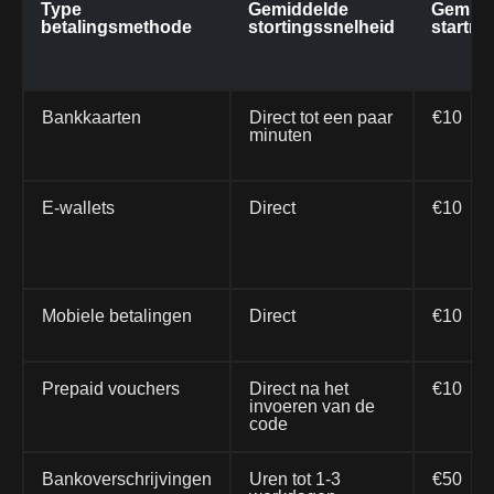
Type
Gemiddelde
Gemidd
betalingsmethode
stortingssnelheid
startm
Bankkaarten
Direct tot een paar
€10
minuten
E-wallets
Direct
€10
Mobiele betalingen
Direct
€10
Prepaid vouchers
Direct na het
€10
invoeren van de
code
Bankoverschrijvingen
Uren tot 1-3
€50