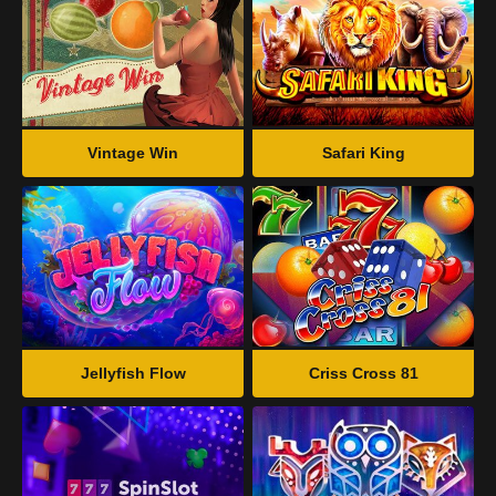
Vintage Win
Safari King
Jellyfish Flow
Criss Cross 81