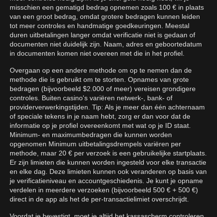
misschien een gematigd bedrag opnemen zoals 100 € in plaats
van een groot bedrag, omdat grotere bedragen kunnen leiden
tot meer controles en handmatige goedkeuringen. Meestal
duren uitbetalingen langer omdat verificatie niet is gedaan of
documenten niet duidelijk zijn. Naam, adres en geboortedatum
in documenten komen niet overeen met die in het profiel.
Overgaan op een andere methode om op te nemen dan de
methode die is gebruikt om te storten. Opnames van grote
bedragen (bijvoorbeeld $2.000 of meer) vereisen grondigere
controles. Buiten casino's variëren netwerk-, bank- of
providerverwerkingstijden. Tip: Als je meer dan één achternaam
of speciale tekens in je naam hebt, zorg er dan voor dat de
informatie op je profiel overeenkomt met wat op je ID staat.
Minimum- en maximumbedragen die kunnen worden
opgenomen Minimum uitbetalingsdrempels variëren per
methode, maar 20 € per verzoek is een gebruikelijke startplaats.
Er zijn limieten die kunnen worden ingesteld voor elke transactie
en elke dag. Deze limieten kunnen ook veranderen op basis van
je verificatieniveau en accountgeschiedenis. Je kunt je opname
verdelen in meerdere verzoeken (bijvoorbeeld 500 € + 500 €)
direct in de app als het de per-transactielimiet overschrijdt.
Voordat je bevestigt, moet je altijd het kassascherm controleren