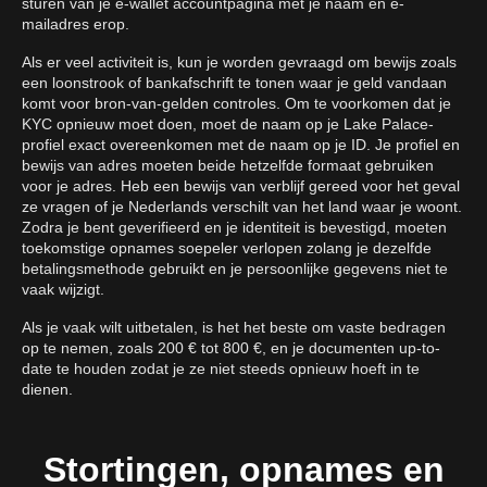
sturen van je e-wallet accountpagina met je naam en e-
mailadres erop.
Als er veel activiteit is, kun je worden gevraagd om bewijs zoals
een loonstrook of bankafschrift te tonen waar je geld vandaan
komt voor bron-van-gelden controles. Om te voorkomen dat je
KYC opnieuw moet doen, moet de naam op je Lake Palace-
profiel exact overeenkomen met de naam op je ID. Je profiel en
bewijs van adres moeten beide hetzelfde formaat gebruiken
voor je adres. Heb een bewijs van verblijf gereed voor het geval
ze vragen of je Nederlands verschilt van het land waar je woont.
Zodra je bent geverifieerd en je identiteit is bevestigd, moeten
toekomstige opnames soepeler verlopen zolang je dezelfde
betalingsmethode gebruikt en je persoonlijke gegevens niet te
vaak wijzigt.
Als je vaak wilt uitbetalen, is het het beste om vaste bedragen
op te nemen, zoals 200 € tot 800 €, en je documenten up-to-
date te houden zodat je ze niet steeds opnieuw hoeft in te
dienen.
Stortingen, opnames en