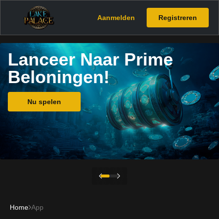
Aanmelden
Registreren
Lanceer Naar Prime
Beloningen!
Nu spelen
Home
App