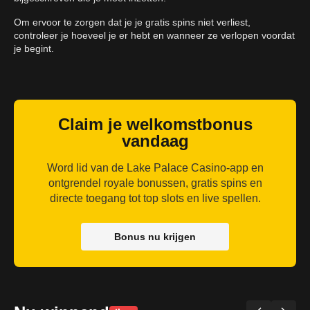
Om ervoor te zorgen dat je je gratis spins niet verliest,
controleer je hoeveel je er hebt en wanneer ze verlopen voordat
je begint.
Claim je welkomstbonus
vandaag
Word lid van de Lake Palace Casino-app en
ontgrendel royale bonussen, gratis spins en
directe toegang tot top slots en live spellen.
Bonus nu krijgen