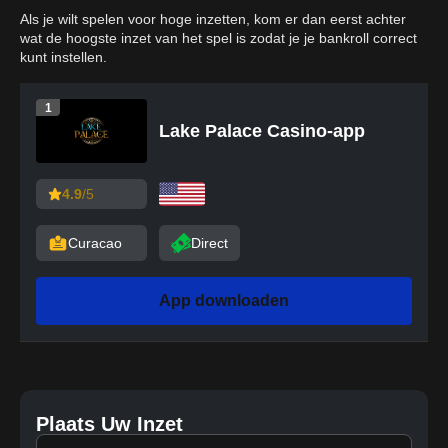
Als je wilt spelen voor hoge inzetten, kom er dan eerst achter
wat de hoogste inzet van het spel is zodat je je bankroll correct
kunt instellen.
1
Lake Palace Casino-app
4.9
/5
Curacao
Direct
App downloaden
Plaats Uw Inzet