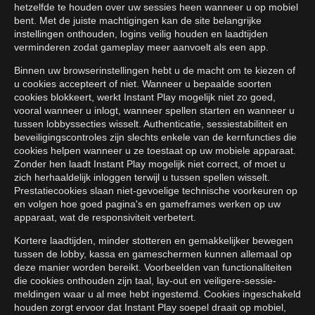
hetzelfde te houden over uw sessies heen wanneer u op mobiel
bent. Met de juiste machtigingen kan de site belangrijke
instellingen onthouden, logins veilig houden en laadtijden
verminderen zodat gameplay meer aanvoelt als een app.
Binnen uw browserinstellingen hebt u de macht om te kiezen of
u cookies accepteert of niet. Wanneer u bepaalde soorten
cookies blokkeert, werkt Instant Play mogelijk niet zo goed,
vooral wanneer u inlogt, wanneer spellen starten en wanneer u
tussen lobbyssecties wisselt. Authenticatie, sessiestabiliteit en
beveiligingscontroles zijn slechts enkele van de kernfuncties die
cookies helpen wanneer u ze toestaat op uw mobiele apparaat.
Zonder hen laadt Instant Play mogelijk niet correct, of moet u
zich herhaaldelijk inloggen terwijl u tussen spellen wisselt.
Prestatiecookies slaan niet-gevoelige technische voorkeuren op
en volgen hoe goed pagina's en gameframes werken op uw
apparaat, wat de responsiviteit verbetert.
Kortere laadtijden, minder stotteren en gemakkelijker bewegen
tussen de lobby, kassa en gameschermen kunnen allemaal op
deze manier worden bereikt. Voorbeelden van functionaliteiten
die cookies onthouden zijn taal, lay-out en veiligere-sessie-
meldingen waar u al mee hebt ingestemd. Cookies ingeschakeld
houden zorgt ervoor dat Instant Play soepel draait op mobiel,