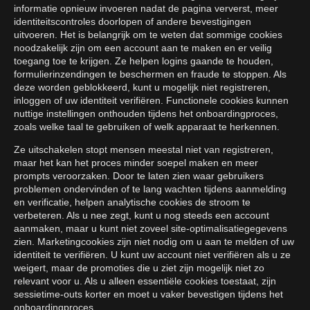
informatie opnieuw invoeren nadat de pagina ververst, meer
identiteitscontroles doorlopen of andere bevestigingen
uitvoeren. Het is belangrijk om te weten dat sommige cookies
noodzakelijk zijn om een account aan te maken en er veilig
toegang toe te krijgen. Ze helpen logins gaande te houden,
formulierinzendingen te beschermen en fraude te stoppen. Als
deze worden geblokkeerd, kunt u mogelijk niet registreren,
inloggen of uw identiteit verifiëren. Functionele cookies kunnen
nuttige instellingen onthouden tijdens het onboardingproces,
zoals welke taal te gebruiken of welk apparaat te herkennen.
Ze uitschakelen stopt mensen meestal niet van registreren,
maar het kan het proces minder soepel maken en meer
prompts veroorzaken. Door te laten zien waar gebruikers
problemen ondervinden of te lang wachten tijdens aanmelding
en verificatie, helpen analytische cookies de stroom te
verbeteren. Als u nee zegt, kunt u nog steeds een account
aanmaken, maar u kunt niet zoveel site-optimalisatiegegevens
zien. Marketingcookies zijn niet nodig om u aan te melden of uw
identiteit te verifiëren. U kunt uw account niet verifiëren als u ze
weigert, maar de promoties die u ziet zijn mogelijk niet zo
relevant voor u. Als u alleen essentiële cookies toestaat, zijn
sessietime-outs korter en moet u vaker bevestigen tijdens het
onboardingproces.