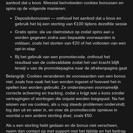
aanbod dat u koos. Meestal beïnvloeden cookies bonussen en
spins op de volgende manieren:
Depositobonussen — onthoud het aanbod dat u koos en
gebruik het bij een storting van €100 tijdens dezelfde sessie
Gratis spins: sla uw claimstatus op zodat spins aan u
worden gegeven zodra aan bepaalde voorwaarden is
voldaan, zoals het storten van €20 of het voltooien van een
opt-in-stap
Bij het gebruik van een promotiecode, onthoud het
resultaat van de codevalidatie zodat het van kracht blijft
terwijl u van de promotiepagina naar de afrekenpagina gaat
Belangrijk: Cookies veranderen de voorwaarden van een bonus
niet, zoals hoe vaak het kan worden ingezet of hoeveel het in
spellen kan worden gebruikt. Ze ondersteunen voornamelijk
correcte activering en tracking, zodat u krijgt wat u koos zonder
vertragingen of stortingen die onjuist worden toegepast. Na het
wissen van uw cookies, als u nog steeds problemen ondervindt,
log dan uit en weer in, en voer de promotiecode opnieuw in
voordat u een andere storting doet, zoals €50.
Als u een storting hebt gedaan en de bonus niet verscheen,
neem dan contact op met support met het tijdstip en het bedrag