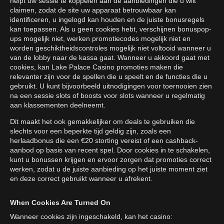
helpt uw sessie te koppelen aan de aanbiedingen die u wilt
claimen, zodat de site uw apparaat betrouwbaar kan
identificeren, u ingelogd kan houden en de juiste bonusregels
kan toepassen. Als u geen cookies hebt, verschijnen bonuspop-
ups mogelijk niet, werken promotiecodes mogelijk niet en
worden geschiktheidscontroles mogelijk niet voltooid wanneer u
van de lobby naar de kassa gaat. Wanneer u akkoord gaat met
cookies, kan Lake Palace Casino promoties maken die
relevanter zijn voor de spellen die u speelt en de functies die u
gebruikt. U kunt bijvoorbeeld uitnodigingen voor toernooien zien
na een sessie slots of boosts voor slots wanneer u regelmatig
aan klassementen deelneemt.
Dit maakt het ook gemakkelijker om deals te gebruiken die
slechts voor een beperkte tijd geldig zijn, zoals een
herlaadbonus die een €20 storting vereist of een cashback-
aanbod op basis van recent spel. Door cookies in te schakelen,
kunt u bonussen krijgen en ervoor zorgen dat promoties correct
werken, zodat u de juiste aanbieding op het juiste moment ziet
en deze correct gebruikt wanneer u afrekent.
When Cookies Are Turned On
Wanneer cookies zijn ingeschakeld, kan het casino: