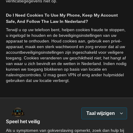
verificatiegegevens niet op.
Do I Need Cookies To Use My Phone, Keep My Account
Safe, And Follow The Law In Nederland?
Terwijl u op uw telefoon bent, helpen cookies fraude te stoppen,
u ingelogd te houden en de beveiligingsinstellingen van uw
apparaat te onthouden. Houd cookies aan, gebruik een privé-
apparaat, maak een sterk wachtwoord en zorg ervoor dat al uw
accountbeveiligingsinstellingen zijn ingeschakeld voor veiligere
toegang. Cookies veranderen uw geschiktheid niet; het hangt af
van waar u zich bevindt en de wetten in Nederland. Indien nodig
kunnen we toegang blokkeren op basis van locatie en
nalevingscontroles. U mag geen VPN of enig ander hulpmiddel
gebruiken dat uw locatie verbergt.
Taal wijzigen
Speel het veilig
Als u symptomen van gokverslaving opmerkt, zoek dan hulp bij