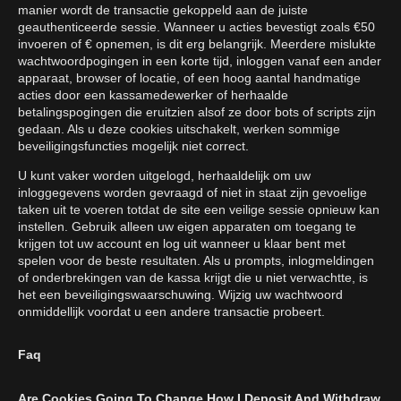
manier wordt de transactie gekoppeld aan de juiste
geauthenticeerde sessie. Wanneer u acties bevestigt zoals €50
invoeren of € opnemen, is dit erg belangrijk. Meerdere mislukte
wachtwoordpogingen in een korte tijd, inloggen vanaf een ander
apparaat, browser of locatie, of een hoog aantal handmatige
acties door een kassamedewerker of herhaalde
betalingspogingen die eruitzien alsof ze door bots of scripts zijn
gedaan. Als u deze cookies uitschakelt, werken sommige
beveiligingsfuncties mogelijk niet correct.
U kunt vaker worden uitgelogd, herhaaldelijk om uw
inloggegevens worden gevraagd of niet in staat zijn gevoelige
taken uit te voeren totdat de site een veilige sessie opnieuw kan
instellen. Gebruik alleen uw eigen apparaten om toegang te
krijgen tot uw account en log uit wanneer u klaar bent met
spelen voor de beste resultaten. Als u prompts, inlogmeldingen
of onderbrekingen van de kassa krijgt die u niet verwachtte, is
het een beveiligingswaarschuwing. Wijzig uw wachtwoord
onmiddellijk voordat u een andere transactie probeert.
Faq
Are Cookies Going To Change How I Deposit And Withdraw