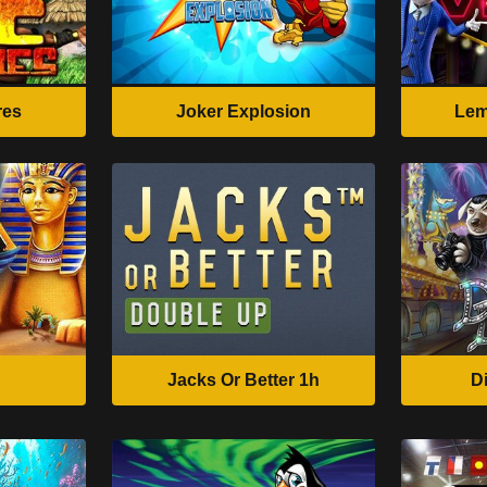
res
Joker Explosion
Lem
Jacks Or Better 1h
D