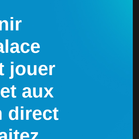
nir
alace
 jouer
et aux
 direct
aitez