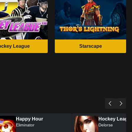
ockey League
Starscape
Sphinx 3D
Happy Hour
Wild Hair
Eliminator