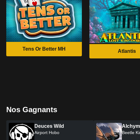
Tens Or Better MH
Atlantis
Nos Gagnants
Flowers Christmas Edition
Deuc
PYZSIBIG
Airpor