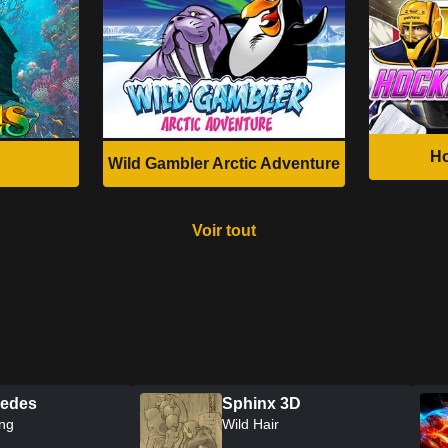
H
Wild Gambler Arctic Adventure
Voir tout
es Wild
Alchymedes
t Hobo
Beetle King