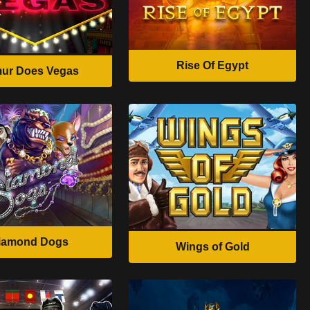
Rise Of Egypt
ur Does Vegas
iamond Dogs
Wings of Gold