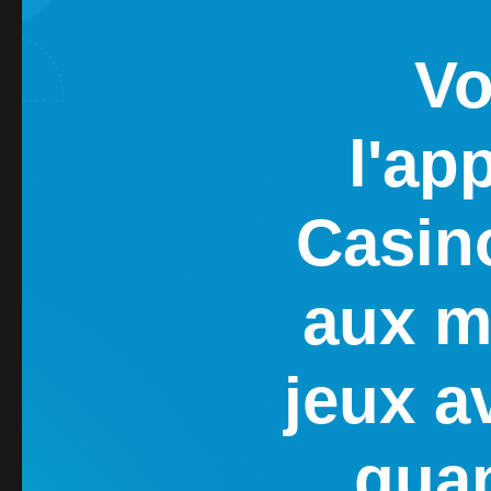
Vo
l'ap
Casin
aux m
jeux a
quan