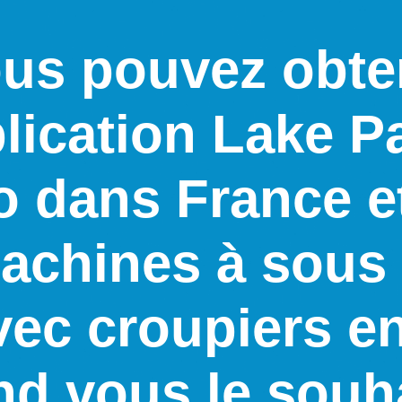
us pouvez obte
plication Lake P
o dans France et
achines à sous 
vec croupiers en
d vous le souh