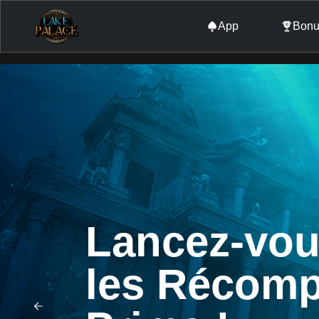
App
Bonu
Lancez-vou
les Récom