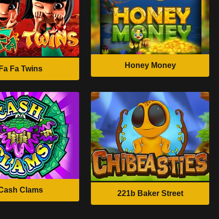
Honey Money
Fa Fa Twins
Cash Clams
221b Baker Street