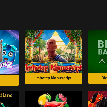
st wichtig, wenn Sie das Beste aus dem Lake Palace Casino-Bo
bühren
ln
Imhotep Manuscript
Bi