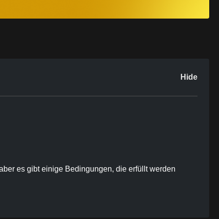
Hide
r es gibt einige Bedingungen, die erfüllt werden