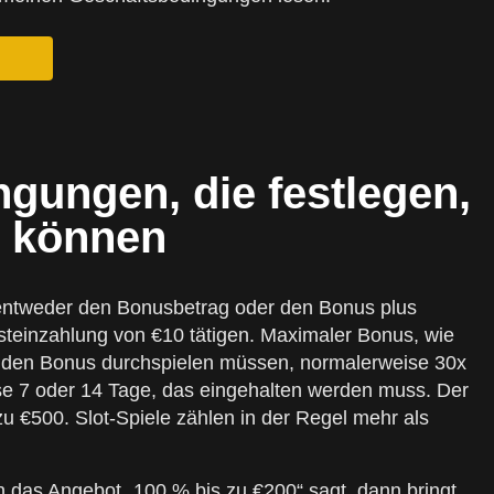
gungen, die festlegen,
n können
d entweder den Bonusbetrag oder den Bonus plus
teinzahlung von €10 tätigen. Maximaler Bonus, wie
ie den Bonus durchspielen müssen, normalerweise 30x
ise 7 oder 14 Tage, das eingehalten werden muss. Der
u €500. Slot-Spiele zählen in der Regel mehr als
n das Angebot „100 % bis zu €200“ sagt, dann bringt