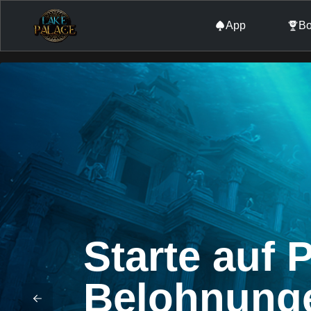
App
B
Starte auf 
Belohnung