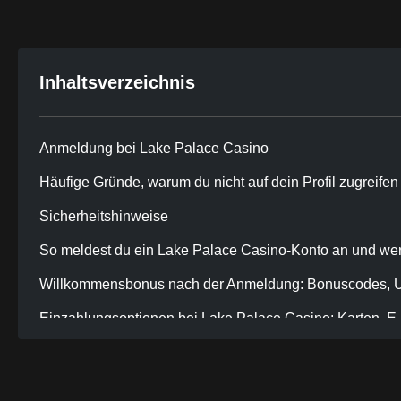
Inhaltsverzeichnis
Anmeldung bei Lake Palace Casino
Häufige Gründe, warum du nicht auf dein Profil zugreifen
Sicherheitshinweise
So meldest du ein Lake Palace Casino-Konto an und wer
Willkommensbonus nach der Anmeldung: Bonuscodes, 
Einzahlungsoptionen bei Lake Palace Casino: Karten, E
Wie schnell, einfach und günstig du Geld von Lake Pal
Einzahlungs- und Auszahlungslimits – Tageslimits, VIP-L