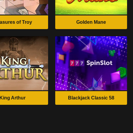
asures of Troy
Golden Mane
King Arthur
Blackjack Classic 58