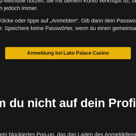
Methode nutzen, die mit deinem Konto verknüpft ist, fall
n jedoch immer.
icke oder tippe auf „Anmelden“. Gib dann dein Passwor
r. Speichere keine Passwörter, wenn du einen gemeins
Anmeldung bei Lake Palace Casino
du nicht auf dein Profi
r ein blockiertes Pop-up, das das Laden des Anmeldefens