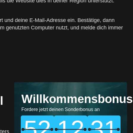
s die Website dies in deiner Region unterstützt.
t und deine E-Mail-Adresse ein. Bestätige, dann
am genutzten Computer nutzt, und melde dich immer
Willkommensbonus
l
Fordere jetzt deinen Sonderbonus an
52
12
29
ters