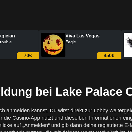
agician
Viva Las Vegas
rouble
Eagle
70€
450€
dung bei Lake Palace 
dich anmelden kannst. Du wirst direkt zur Lobby weiterge
r die Casino-App nutzt und dieselben Informationen eing
licke auf „Anmelden“ und gib dann deine registrierte