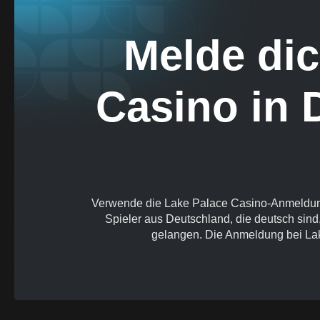
Melde dic
Casino in 
Verwende die Lake Palace Casino-Anmeldung,
Spieler aus Deutschland, die deutsch sin
gelangen. Die Anmeldung bei Lake