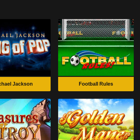
chael Jackson
Football Rules