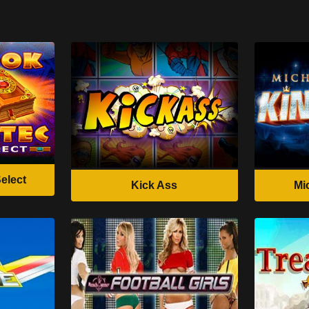
 und Betrugsprävention
elect
Kick Ass
Mi