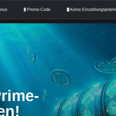
onus
Promo-Code
Keine Einzahlungsprämi
Prime-
en!